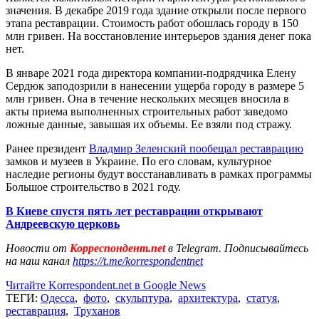
значения. В декабре 2019 года здание открыли после первого
этапа реставрации. Стоимость работ обошлась городу в 150
млн гривен. На восстановление интерьеров здания денег пока
нет.
В январе 2021 года директора компании-подрядчика Елену
Сердюк заподозрили в нанесении ущерба городу в размере 5
млн гривен. Она в течение нескольких месяцев вносила в
акты приема выполненных строительных работ заведомо
ложные данные, завышая их объемы. Ее взяли под стражу.
Ранее президент
Владмир Зеленский пообещал реставрацию
замков и музеев в Украине. По его словам, культурное
наследие регионы будут восстанавливать в рамках программы
Большое строительство в 2021 году.
В Киеве спустя пять лет реставрации открывают
Андреевскую церковь
Новости от
Корреспондент.net
в Telegram. Подписывайтесь
на наш канал
https://t.me/korrespondentnet
Читайте Korrespondent.net в Google News
ТЕГИ:
Одесса
,
фото
,
скульптура
,
архитектура
,
статуя
,
реставрация
,
Труханов