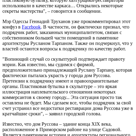
пластиковую бутылку, которую халтурщики-реставраторы
использовали в качестве каркаса… Открылись некоторые
секреты мастерства", – говорится в сообщении.
Мэр Одессы Геннадий Труханов уже прокомментировал этот
конфуз в
Facebook
. В частности, он фактически признал, что
подрядчик работ, заказанных муниципалитетом, связан с
собственником большей части помещений в памятнике
архитектуры Русланом Тарпаном. Также он подчеркнул, что у
властей остаются вопросы к подрядчику по качеству работ.
"Вопиющий случай со скульптурой подтверждает правоту
мэрии. Как известно, мы судимся с фирмой,
предположительно принадлежащей Руслану Тарпану, которая
фактически пыталась украсть у города дом Руссова.
Претензии к подрядчику имеют и правоохранительные
органы. Пластиковая бутылка в скульптуре – это яркая
иллюстрация наплевательского отношения некоторых
коммерсантов к своему городу... Эта ситуация просто так
оставлена не будет. Мы сделаем все, чтобы подрядчик за свой
счет устранил все недостатки реставрации дома Руссова уже в
кратчайшие сроки", – заявил городской голова.
Известно, что дом Руссова – здание конца XIX века,
расположенное в Приморском районе на улице Садовой.
Является памятником истории и архитектуры регионального