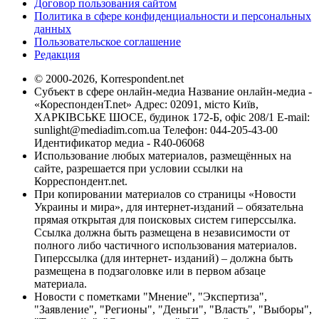
Договор пользования сайтом
Политика в сфере конфиденциальности и персональных
данных
Пользовательское соглашение
Редакция
© 2000-2026, Korrespondent.net
Субъект в сфере онлайн-медиа Название онлайн-медиа -
«КореспонденТ.net» Адрес: 02091, місто Київ,
ХАРКІВСЬКЕ ШОСЕ, будинок 172-Б, офіс 208/1 E-mail:
sunlight@mediadim.com.ua
Телефон: 044-205-43-00
Идентификатор медиа - R40-06068
Использование любых материалов, размещённых на
сайте, разрешается при условии ссылки на
Корреспондент.net.
При копировании материалов со страницы «Новости
Украины и мира», для интернет-изданий – обязательна
прямая открытая для поисковых систем гиперссылка.
Ссылка должна быть размещена в независимости от
полного либо частичного использования материалов.
Гиперссылка (для интернет- изданий) – должна быть
размещена в подзаголовке или в первом абзаце
материала.
Новости с пометками "Мнение", "Экспертиза",
"Заявление", "Регионы", "Деньги", "Власть", "Выборы",