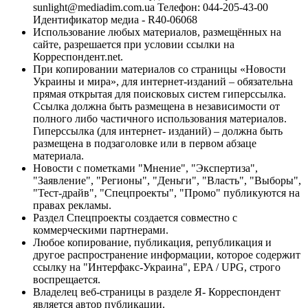
sunlight@mediadim.com.ua
Телефон: 044-205-43-00
Идентификатор медиа - R40-06068
Использование любых материалов, размещённых на
сайте, разрешается при условии ссылки на
Корреспондент.net.
При копировании материалов со страницы «Новости
Украины и мира», для интернет-изданий – обязательна
прямая открытая для поисковых систем гиперссылка.
Ссылка должна быть размещена в независимости от
полного либо частичного использования материалов.
Гиперссылка (для интернет- изданий) – должна быть
размещена в подзаголовке или в первом абзаце
материала.
Новости с пометками "Мнение", "Экспертиза",
"Заявление", "Регионы", "Деньги", "Власть", "Выборы",
"Тест-драйв", "Спецпроекты", "Промо" публикуются на
правах рекламы.
Раздел Спецпроекты создается совместно с
коммерческими партнерами.
Любое копирование, публикация, републикация и
другое распространение информации, которое содержит
ссылку на "Интерфакс-Украина", EPA / UPG, строго
воспрещается.
Владелец веб-страницы в разделе Я- Корреспондент
является автор публикации.