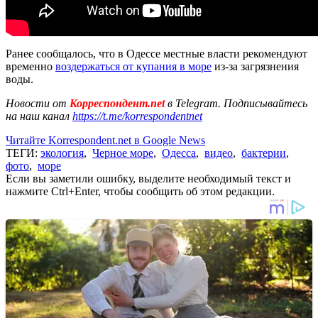
Ранее сообщалось, что в Одессе местные власти рекомендуют
временно
воздержаться от купания в море
из-за загрязнения
воды.
Новости от
Корреспондент.net
в Telegram. Подписывайтесь
на наш канал
https://t.me/korrespondentnet
Читайте Korrespondent.net в Google News
ТЕГИ:
экология
,
Черное море
,
Одесса
,
видео
,
бактерии
,
фото
,
море
Если вы заметили ошибку, выделите необходимый текст и
нажмите Ctrl+Enter, чтобы сообщить об этом редакции.