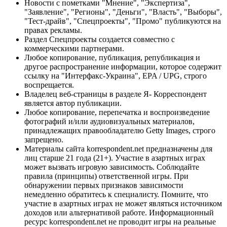
Новости с пометками "Мнение", "Экспертиза",
"Заявление", "Регионы", "Деньги", "Власть", "Выборы",
"Тест-драйв", "Спецпроекты", "Промо" публикуются на
правах рекламы.
Раздел Спецпроекты создается совместно с
коммерческими партнерами.
Любое копирование, публикация, републикация и
другое распространение информации, которое содержит
ссылку на "Интерфакс-Украина", EPA / UPG, строго
воспрещается.
Владелец веб-страницы в разделе Я- Корреспондент
является автор публикации.
Любое копирование, перепечатка и воспроизведение
фотографий и/или аудиовизуальных материалов,
принадлежащих правообладателю Getty Images, строго
запрещено.
Материалы сайта korrespondent.net предназначены для
лиц старше 21 года (21+). Участие в азартных играх
может вызвать игровую зависимость. Соблюдайте
правила (принципы) ответственной игры. При
обнаружении первых признаков зависимости
немедленно обратитесь к специалисту. Помните, что
участие в азартных играх не может являться источником
доходов или альтернативой работе. Информационный
ресурс korrespondent.net не проводит игры на реальные