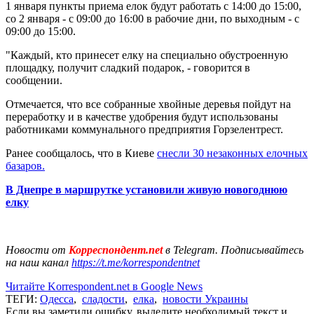
1 января пункты приема елок будут работать с 14:00 до 15:00,
со 2 января - с 09:00 до 16:00 в рабочие дни, по выходным - с
09:00 до 15:00.
"Каждый, кто принесет елку на специально обустроенную
площадку, получит сладкий подарок, - говорится в
сообщении.
Отмечается, что все собранные хвойные деревья пойдут на
переработку и в качестве удобрения будут использованы
работниками коммунального предприятия Горзелентрест.
Ранее сообщалось, что в Киеве
снесли 30 незаконных елочных
базаров.
В Днепре в маршрутке установили живую новогоднюю
елку
Новости от
Корреспондент.net
в Telegram. Подписывайтесь
на наш канал
https://t.me/korrespondentnet
Читайте Korrespondent.net в Google News
ТЕГИ:
Одесса
,
сладости
,
елка
,
новости Украины
Если вы заметили ошибку, выделите необходимый текст и