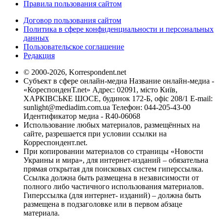
Правила пользования сайтом
Договор пользования сайтом
Политика в сфере конфиденциальности и персональных
данных
Пользовательское соглашение
Редакция
© 2000-2026, Korrespondent.net
Субъект в сфере онлайн-медиа Название онлайн-медиа -
«КореспонденТ.net» Адрес: 02091, місто Київ,
ХАРКІВСЬКЕ ШОСЕ, будинок 172-Б, офіс 208/1 E-mail:
sunlight@mediadim.com.ua
Телефон: 044-205-43-00
Идентификатор медиа - R40-06068
Использование любых материалов, размещённых на
сайте, разрешается при условии ссылки на
Корреспондент.net.
При копировании материалов со страницы «Новости
Украины и мира», для интернет-изданий – обязательна
прямая открытая для поисковых систем гиперссылка.
Ссылка должна быть размещена в независимости от
полного либо частичного использования материалов.
Гиперссылка (для интернет- изданий) – должна быть
размещена в подзаголовке или в первом абзаце
материала.