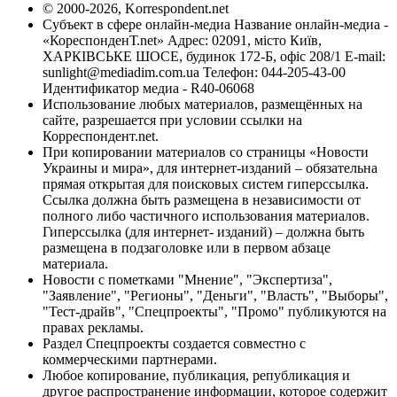
© 2000-2026, Korrespondent.net
Субъект в сфере онлайн-медиа Название онлайн-медиа -
«КореспонденТ.net» Адрес: 02091, місто Київ,
ХАРКІВСЬКЕ ШОСЕ, будинок 172-Б, офіс 208/1 E-mail:
sunlight@mediadim.com.ua
Телефон: 044-205-43-00
Идентификатор медиа - R40-06068
Использование любых материалов, размещённых на
сайте, разрешается при условии ссылки на
Корреспондент.net.
При копировании материалов со страницы «Новости
Украины и мира», для интернет-изданий – обязательна
прямая открытая для поисковых систем гиперссылка.
Ссылка должна быть размещена в независимости от
полного либо частичного использования материалов.
Гиперссылка (для интернет- изданий) – должна быть
размещена в подзаголовке или в первом абзаце
материала.
Новости с пометками "Мнение", "Экспертиза",
"Заявление", "Регионы", "Деньги", "Власть", "Выборы",
"Тест-драйв", "Спецпроекты", "Промо" публикуются на
правах рекламы.
Раздел Спецпроекты создается совместно с
коммерческими партнерами.
Любое копирование, публикация, републикация и
другое распространение информации, которое содержит