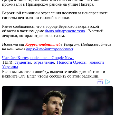
проживали в Приморском районе на улице Пастера.
Вероятной причиной отравления послужила неисправность
системы вентиляции газовой колонки.
Ранее сообщалось, что в городе Берегово Закарпатской
области в частном доме
было обнаружено тело
17-летней
девушки, которая отравилась газом.
Новости от
Корреспондент.net
в Telegram. Подписывайтесь
на наш канал
https://t.me/korrespondentnet
Читайте Korrespondent.net в Google News
ТЕГИ:
студенты
,
отравление
,
Новости Одессы
,
новости
Украины
Если вы заметили ошибку, выделите необходимый текст и
нажмите Ctrl+Enter, чтобы сообщить об этом редакции.