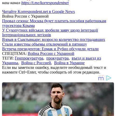
наш канал
https://t.me/korrespondentnet
Читайте Korrespondent.net в Google News
Война России с Украиной
Провал сезона: Москва будет платить пособия работникам
турсектора Крыма
У Сухопутних військах зробили заяву щодо інтеграції
Інтернаціональних легіонів
Взрыв в Сыктывкаре: возросло количество пострадавших
Стали известны объемы отключений в пятницу
Встреча президентов: Ермак и Рубио обсудили детали
СПЕЦТЕМА:
Война России с Украиной
ТЕГИ:
Генпрокуратура
,
прокуратура
,
въезд и выезд из
Украины
,
Война с Россией
,
Война в Украине
Если вы заметили ошибку, выделите необходимый текст и
нажмите Ctrl+Enter, чтобы сообщить об этом редакции.