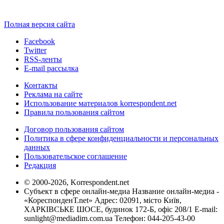
Полная версия сайта
Facebook
Twitter
RSS-ленты
E-mail рассылка
Контакты
Реклама на сайте
Использование материалов korrespondent.net
Правила пользования сайтом
Договор пользования сайтом
Политика в сфере конфиденциальности и персональных
данных
Пользовательское соглашение
Редакция
© 2000-2026, Korrespondent.net
Субъект в сфере онлайн-медиа Название онлайн-медиа -
«КореспонденТ.net» Адрес: 02091, місто Київ,
ХАРКІВСЬКЕ ШОСЕ, будинок 172-Б, офіс 208/1 E-mail:
sunlight@mediadim.com.ua
Телефон: 044-205-43-00