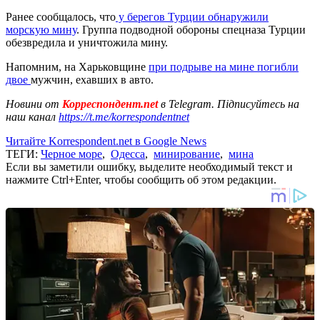
Ранее сообщалось, что
у берегов Турции обнаружили
морскую мину
. Группа подводной обороны спецназа Турции
обезвредила и уничтожила мину.
Напомним, на Харьковщине
при подрыве на мине погибли
двое
мужчин, ехавших в авто.
Новини от
Корреспондент.net
в Telegram. Підписуйтесь на
наш канал
https://t.me/korrespondentnet
Читайте Korrespondent.net в Google News
ТЕГИ:
Черное море
,
Одесса
,
минирование
,
мина
Если вы заметили ошибку, выделите необходимый текст и
нажмите Ctrl+Enter, чтобы сообщить об этом редакции.