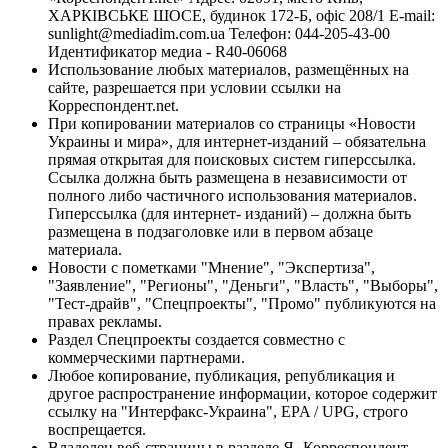
ХАРКІВСЬКЕ ШОСЕ, будинок 172-Б, офіс 208/1 E-mail:
sunlight@mediadim.com.ua
Телефон: 044-205-43-00
Идентификатор медиа - R40-06068
Использование любых материалов, размещённых на
сайте, разрешается при условии ссылки на
Корреспондент.net.
При копировании материалов со страницы «Новости
Украины и мира», для интернет-изданий – обязательна
прямая открытая для поисковых систем гиперссылка.
Ссылка должна быть размещена в независимости от
полного либо частичного использования материалов.
Гиперссылка (для интернет- изданий) – должна быть
размещена в подзаголовке или в первом абзаце
материала.
Новости с пометками "Мнение", "Экспертиза",
"Заявление", "Регионы", "Деньги", "Власть", "Выборы",
"Тест-драйв", "Спецпроекты", "Промо" публикуются на
правах рекламы.
Раздел Спецпроекты создается совместно с
коммерческими партнерами.
Любое копирование, публикация, републикация и
другое распространение информации, которое содержит
ссылку на "Интерфакс-Украина", EPA / UPG, строго
воспрещается.
Владелец веб-страницы в разделе Я- Корреспондент