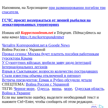
Напомним, на Херсонщине
при разминировании погибли три
спасателя.
ГСЧС просит воздержаться от зимней рыбалки на
деоккупированных территориях
Новини від
Корреспондент.net
в Telegram. Підписуйтесь на
наш канал
https://t.me/korrespondentnet
Читайте Korrespondent.net в Google News
Война России с Украиной
Провал сезона: Москва будет платить пособия работникам
турсектора Крыма
У Сухопутних військах зробили заяву щодо інтеграції
Інтернаціональних легіонів
Взрыв в Сыктывкаре: возросло количество пострадавших
Стали известны объемы отключений в пятницу
Встреча президентов: Ермак и Рубио обсудили детали
СПЕЦТЕМА:
Война России с Украиной
ТЕГИ:
Черное море
,
Одесса
,
мины
,
море
,
Одесская область
,
Война в Украине
Если вы заметили ошибку, выделите необходимый текст и
нажмите Ctrl+Enter, чтобы сообщить об этом редакции.