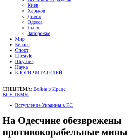
Киев
Харьков
Днепр
Одесса
Львов
Запорожье
Мир
Бизнес
Спорт
Lifestyle
Шоу-биз
Наука
БЛОГИ ЧИТАТЕЛЕЙ
СПЕЦТЕМА:
Война в Иране
ВСЕ ТЕМЫ
Вступление Украины в ЕС
На Одесчине обезврежены
противокорабельные мины