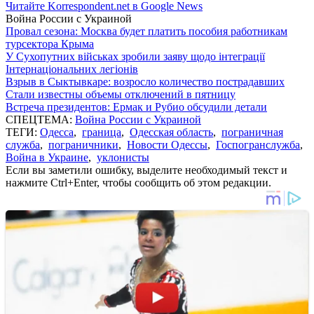
Читайте Korrespondent.net в Google News
Война России с Украиной
Провал сезона: Москва будет платить пособия работникам
турсектора Крыма
У Сухопутних військах зробили заяву щодо інтеграції
Інтернаціональних легіонів
Взрыв в Сыктывкаре: возросло количество пострадавших
Стали известны объемы отключений в пятницу
Встреча президентов: Ермак и Рубио обсудили детали
СПЕЦТЕМА:
Война России с Украиной
ТЕГИ:
Одесса
,
граница
,
Одесская область
,
пограничная
служба
,
пограничники
,
Новости Одессы
,
Госпогранслужба
,
Война в Украине
,
уклонисты
Если вы заметили ошибку, выделите необходимый текст и
нажмите Ctrl+Enter, чтобы сообщить об этом редакции.