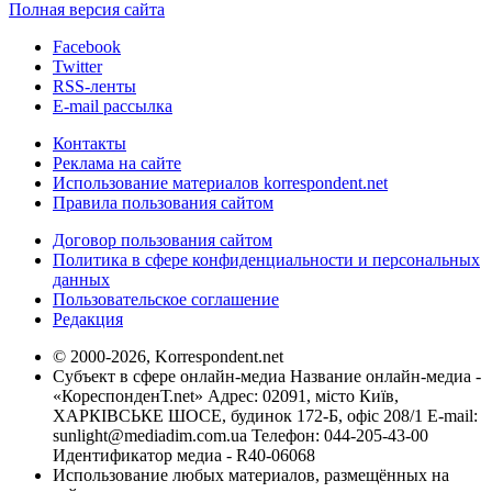
Полная версия сайта
Facebook
Twitter
RSS-ленты
E-mail рассылка
Контакты
Реклама на сайте
Использование материалов korrespondent.net
Правила пользования сайтом
Договор пользования сайтом
Политика в сфере конфиденциальности и персональных
данных
Пользовательское соглашение
Редакция
© 2000-2026, Korrespondent.net
Субъект в сфере онлайн-медиа Название онлайн-медиа -
«КореспонденТ.net» Адрес: 02091, місто Київ,
ХАРКІВСЬКЕ ШОСЕ, будинок 172-Б, офіс 208/1 E-mail:
sunlight@mediadim.com.ua
Телефон: 044-205-43-00
Идентификатор медиа - R40-06068
Использование любых материалов, размещённых на