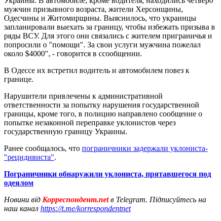
Украины. В автомобиле, кроме водителя, находились четверо
мужчин призывного возраста, жители Херсонщины,
Одесчины и Житомирщины. Выяснилось, что украинцы
запланировали выехать за границу, чтобы избежать призыва в
ряды ВСУ. Для этого они связались с жителем приграничья и
попросили о "помощи". За свои услуги мужчина пожелал
около $4000", - говорится в ссообщении.
В Одессе их встретил водитель и автомобилем повез к
границе.
Нарушители привлечены к административной
ответственности за попытку нарушения государственной
границы, кроме того, в полицию направлено сообщение о
попытке незаконной переправке уклонистов через
государственную границу Украины.
Ранее сообщалось, что
пограничники задержали уклониста-
"рецидивиста"
.
Пограничники обнаружили уклониста, прятавшегося под
одеялом
Новини від
Корреспондент.net
в Telegram. Підписуйтесь на
наш канал
https://t.me/korrespondentnet