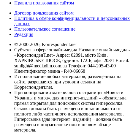
Правила пользования сайтом
Договор пользования сайтом
Политика в сфере конфиденциальности и персональных
данных
Пользовательское соглашение
Редакция
© 2000-2026, Korrespondent.net
Субъект в сфере онлайн-медиа Название онлайн-медиа -
«КореспонденТ.net» Адрес: 02091, місто Київ,
ХАРКІВСЬКЕ ШОСЕ, будинок 172-Б, офіс 208/1 E-mail:
sunlight@mediadim.com.ua
Телефон: 044-205-43-00
Идентификатор медиа - R40-06068
Использование любых материалов, размещённых на
сайте, разрешается при условии ссылки на
Корреспондент.net.
При копировании материалов со страницы «Новости
Украины и мира», для интернет-изданий – обязательна
прямая открытая для поисковых систем гиперссылка.
Ссылка должна быть размещена в независимости от
полного либо частичного использования материалов.
Гиперссылка (для интернет- изданий) – должна быть
размещена в подзаголовке или в первом абзаце
материала.