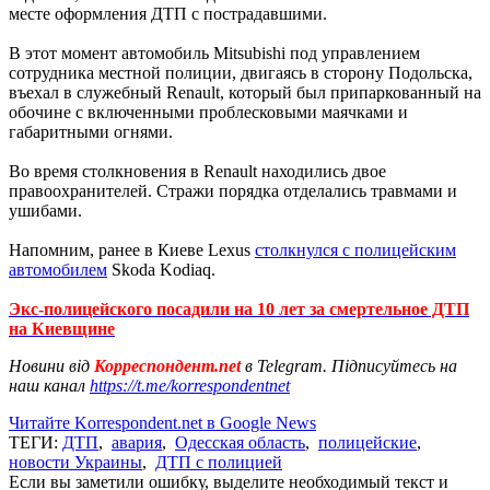
месте оформления ДТП с пострадавшими.
В этот момент автомобиль Mitsubishi под управлением
сотрудника местной полиции, двигаясь в сторону Подольска,
въехал в служебный Renault, который был припаркованный на
обочине с включенными проблесковыми маячками и
габаритными огнями.
Во время столкновения в Renault находились двое
правоохранителей. Стражи порядка отделались травмами и
ушибами.
Напомним, ранее в Киеве Lexus
столкнулся с полицейским
автомобилем
Skoda Kodiaq.
Экс-полицейского посадили на 10 лет за смертельное ДТП
на Киевщине
Новини від
Корреспондент.net
в Telegram. Підписуйтесь на
наш канал
https://t.me/korrespondentnet
Читайте Korrespondent.net в Google News
ТЕГИ:
ДТП
,
авария
,
Одесская область
,
полицейские
,
новости Украины
,
ДТП с полицией
Если вы заметили ошибку, выделите необходимый текст и