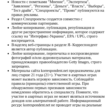
Новости с пометками "Мнение", "Экспертиза",
"Заявление", "Регионы", "Деньги", "Власть", "Выборы",
"Тест-драйв", "Спецпроекты", "Промо" публикуются на
правах рекламы.
Раздел Спецпроекты создается совместно с
коммерческими партнерами.
Любое копирование, публикация, републикация и
другое распространение информации, которое содержит
ссылку на "Интерфакс-Украина", EPA / UPG, строго
воспрещается.
Владелец веб-страницы в разделе Я- Корреспондент
является автор публикации.
Любое копирование, перепечатка и воспроизведение
фотографий и/или аудиовизуальных материалов,
принадлежащих правообладателю Getty Images, строго
запрещено.
Материалы сайта korrespondent.net предназначены для
лиц старше 21 года (21+). Участие в азартных играх
может вызвать игровую зависимость. Соблюдайте
правила (принципы) ответственной игры. При
обнаружении первых признаков зависимости
немедленно обратитесь к специалисту. Помните, что
участие в азартных играх не может являться источником
доходов или альтернативой работе. Информационный
ресурс korrespondent.net не проводит игры на реальные