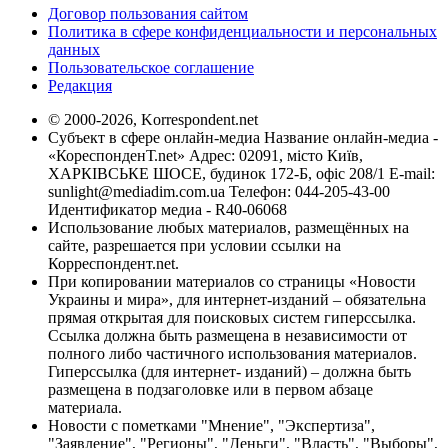
Договор пользования сайтом
Политика в сфере конфиденциальности и персональных
данных
Пользовательское соглашение
Редакция
© 2000-2026, Korrespondent.net
Субъект в сфере онлайн-медиа Название онлайн-медиа -
«КореспонденТ.net» Адрес: 02091, місто Київ,
ХАРКІВСЬКЕ ШОСЕ, будинок 172-Б, офіс 208/1 E-mail:
sunlight@mediadim.com.ua
Телефон: 044-205-43-00
Идентификатор медиа - R40-06068
Использование любых материалов, размещённых на
сайте, разрешается при условии ссылки на
Корреспондент.net.
При копировании материалов со страницы «Новости
Украины и мира», для интернет-изданий – обязательна
прямая открытая для поисковых систем гиперссылка.
Ссылка должна быть размещена в независимости от
полного либо частичного использования материалов.
Гиперссылка (для интернет- изданий) – должна быть
размещена в подзаголовке или в первом абзаце
материала.
Новости с пометками "Мнение", "Экспертиза",
"Заявление", "Регионы", "Деньги", "Власть", "Выборы",