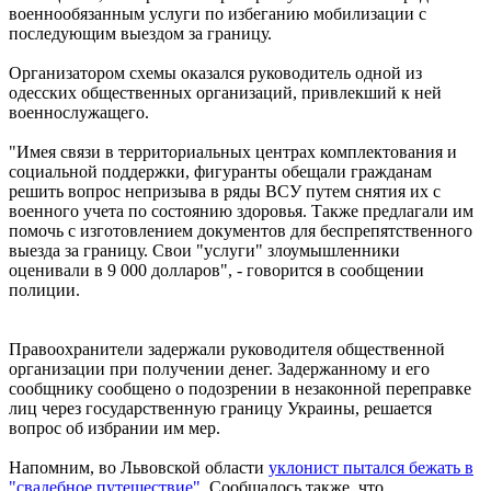
военнообязанным услуги по избеганию мобилизации с
последующим выездом за границу.
Организатором схемы оказался руководитель одной из
одесских общественных организаций, привлекший к ней
военнослужащего.
"Имея связи в территориальных центрах комплектования и
социальной поддержки, фигуранты обещали гражданам
решить вопрос непризыва в ряды ВСУ путем снятия их с
военного учета по состоянию здоровья. Также предлагали им
помочь с изготовлением документов для беспрепятственного
выезда за границу. Свои "услуги" злоумышленники
оценивали в 9 000 долларов", - говорится в сообщении
полиции.
Правоохранители задержали руководителя общественной
организации при получении денег. Задержанному и его
сообщнику сообщено о подозрении в незаконной переправке
лиц через государственную границу Украины, решается
вопрос об избрании им мер.
Напомним, во Львовской области
уклонист пытался бежать в
"свадебное путешествие".
Сообщалось также, что