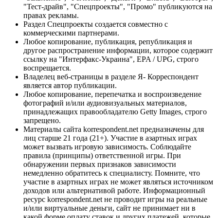
"Тест-драйв", "Спецпроекты", "Промо" публикуются на
правах рекламы.
Раздел Спецпроекты создается совместно с
коммерческими партнерами.
Любое копирование, публикация, републикация и
другое распространение информации, которое содержит
ссылку на "Интерфакс-Украина", EPA / UPG, строго
воспрещается.
Владелец веб-страницы в разделе Я- Корреспондент
является автор публикации.
Любое копирование, перепечатка и воспроизведение
фотографий и/или аудиовизуальных материалов,
принадлежащих правообладателю Getty Images, строго
запрещено.
Материалы сайта korrespondent.net предназначены для
лиц старше 21 года (21+). Участие в азартных играх
может вызвать игровую зависимость. Соблюдайте
правила (принципы) ответственной игры. При
обнаружении первых признаков зависимости
немедленно обратитесь к специалисту. Помните, что
участие в азартных играх не может являться источником
доходов или альтернативой работе. Информационный
ресурс korrespondent.net не проводит игры на реальные
и/или виртуальные деньги, сайт не принимает ни в
какой форме оплату ставок и других платежей, которые