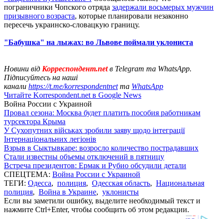
пограничники Чопского отряда
задержали восьмерых мужчин
призывного возраста
, которые планировали незаконно
пересечь украинско-словацкую границу.
"Бабушка" на лыжах: во Львове поймали уклониста
Новини від
Корреспондент.net
в Telegram та WhatsApp.
Підписуйтесь на наші
канали
https://t.me/korrespondentnet
та
WhatsApp
Читайте Korrespondent.net в Google News
Война России с Украиной
Провал сезона: Москва будет платить пособия работникам
турсектора Крыма
У Сухопутних військах зробили заяву щодо інтеграції
Інтернаціональних легіонів
Взрыв в Сыктывкаре: возросло количество пострадавших
Стали известны объемы отключений в пятницу
Встреча президентов: Ермак и Рубио обсудили детали
СПЕЦТЕМА:
Война России с Украиной
ТЕГИ:
Одесса
,
полиция
,
Одесская область
,
Национальная
полиция
,
Война в Украине
,
уклонисты
Если вы заметили ошибку, выделите необходимый текст и
нажмите Ctrl+Enter, чтобы сообщить об этом редакции.