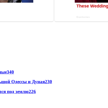
ные
340
льшой Одессы и Дуная
230
лся под землю
226