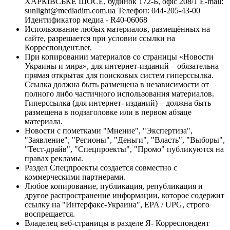
ХАРКІВСЬКЕ ШОСЕ, будинок 172-Б, офіс 208/1 E-mail:
sunlight@mediadim.com.ua
Телефон: 044-205-43-00
Идентификатор медиа - R40-06068
Использование любых материалов, размещённых на
сайте, разрешается при условии ссылки на
Корреспондент.net.
При копировании материалов со страницы «Новости
Украины и мира», для интернет-изданий – обязательна
прямая открытая для поисковых систем гиперссылка.
Ссылка должна быть размещена в независимости от
полного либо частичного использования материалов.
Гиперссылка (для интернет- изданий) – должна быть
размещена в подзаголовке или в первом абзаце
материала.
Новости с пометками "Мнение", "Экспертиза",
"Заявление", "Регионы", "Деньги", "Власть", "Выборы",
"Тест-драйв", "Спецпроекты", "Промо" публикуются на
правах рекламы.
Раздел Спецпроекты создается совместно с
коммерческими партнерами.
Любое копирование, публикация, републикация и
другое распространение информации, которое содержит
ссылку на "Интерфакс-Украина", EPA / UPG, строго
воспрещается.
Владелец веб-страницы в разделе Я- Корреспондент