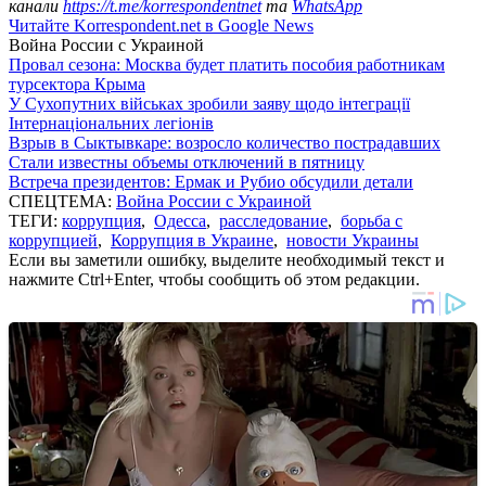
канали
https://t.me/korrespondentnet
та
WhatsApp
Читайте Korrespondent.net в Google News
Война России с Украиной
Провал сезона: Москва будет платить пособия работникам
турсектора Крыма
У Сухопутних військах зробили заяву щодо інтеграції
Інтернаціональних легіонів
Взрыв в Сыктывкаре: возросло количество пострадавших
Стали известны объемы отключений в пятницу
Встреча президентов: Ермак и Рубио обсудили детали
СПЕЦТЕМА:
Война России с Украиной
ТЕГИ:
коррупция
,
Одесса
,
расследование
,
борьба с
коррупцией
,
Коррупция в Украине
,
новости Украины
Если вы заметили ошибку, выделите необходимый текст и
нажмите Ctrl+Enter, чтобы сообщить об этом редакции.