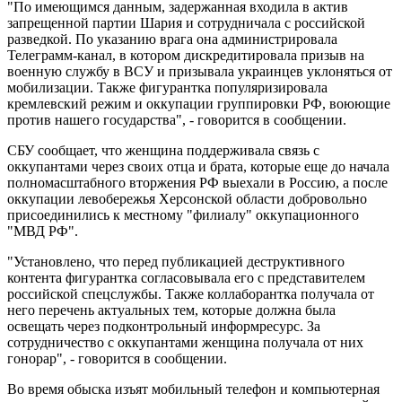
"По имеющимся данным, задержанная входила в актив
запрещенной партии Шария и сотрудничала с российской
разведкой. По указанию врага она администрировала
Телеграмм-канал, в котором дискредитировала призыв на
военную службу в ВСУ и призывала украинцев уклоняться от
мобилизации. Также фигурантка популяризировала
кремлевский режим и оккупации группировки РФ, воюющие
против нашего государства", - говорится в сообщении.
СБУ сообщает, что женщина поддерживала связь с
оккупантами через своих отца и брата, которые еще до начала
полномасштабного вторжения РФ выехали в Россию, а после
оккупации левобережья Херсонской области добровольно
присоединились к местному "филиалу" оккупационного
"МВД РФ".
"Установлено, что перед публикацией деструктивного
контента фигурантка согласовывала его с представителем
российской спецслужбы. Также коллаборантка получала от
него перечень актуальных тем, которые должна была
освещать через подконтрольный информресурс. За
сотрудничество с оккупантами женщина получала от них
гонорар", - говорится в сообщении.
Во время обыска изъят мобильный телефон и компьютерная