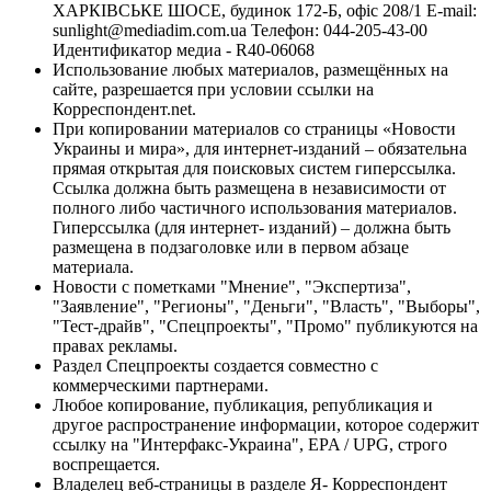
ХАРКІВСЬКЕ ШОСЕ, будинок 172-Б, офіс 208/1 E-mail:
sunlight@mediadim.com.ua
Телефон: 044-205-43-00
Идентификатор медиа - R40-06068
Использование любых материалов, размещённых на
сайте, разрешается при условии ссылки на
Корреспондент.net.
При копировании материалов со страницы «Новости
Украины и мира», для интернет-изданий – обязательна
прямая открытая для поисковых систем гиперссылка.
Ссылка должна быть размещена в независимости от
полного либо частичного использования материалов.
Гиперссылка (для интернет- изданий) – должна быть
размещена в подзаголовке или в первом абзаце
материала.
Новости с пометками "Мнение", "Экспертиза",
"Заявление", "Регионы", "Деньги", "Власть", "Выборы",
"Тест-драйв", "Спецпроекты", "Промо" публикуются на
правах рекламы.
Раздел Спецпроекты создается совместно с
коммерческими партнерами.
Любое копирование, публикация, републикация и
другое распространение информации, которое содержит
ссылку на "Интерфакс-Украина", EPA / UPG, строго
воспрещается.
Владелец веб-страницы в разделе Я- Корреспондент