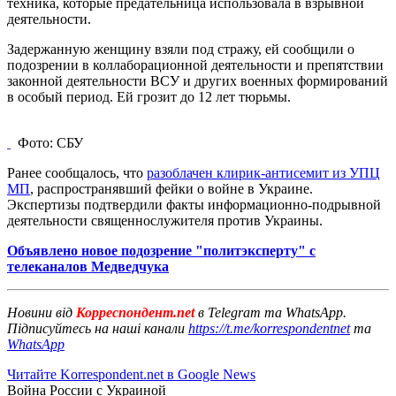
техника, которые предательница использовала в взрывной
деятельности.
Задержанную женщину взяли под стражу, ей сообщили о
подозрении в коллаборационной деятельности и препятствии
законной деятельности ВСУ и других военных формирований
в особый период. Ей грозит до 12 лет тюрьмы.
Фото: СБУ
Ранее сообщалось, что
разоблачен клирик-антисемит из УПЦ
МП
, распространявший фейки о войне в Украине.
Экспертизы подтвердили факты информационно-подрывной
деятельности священнослужителя против Украины.
Объявлено новое подозрение "политэксперту" с
телеканалов Медведчука
Новини від
Корреспондент.net
в Telegram та WhatsApp.
Підписуйтесь на наші канали
https://t.me/korrespondentnet
та
WhatsApp
Читайте Korrespondent.net в Google News
Война России с Украиной