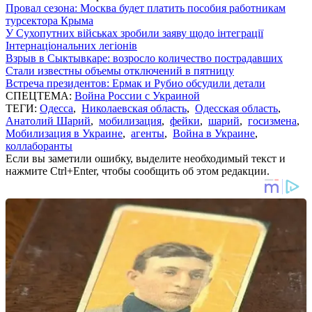
Провал сезона: Москва будет платить пособия работникам
турсектора Крыма
У Сухопутних військах зробили заяву щодо інтеграції
Інтернаціональних легіонів
Взрыв в Сыктывкаре: возросло количество пострадавших
Стали известны объемы отключений в пятницу
Встреча президентов: Ермак и Рубио обсудили детали
СПЕЦТЕМА:
Война России с Украиной
ТЕГИ:
Одесса
,
Николаевская область
,
Одесская область
,
Анатолий Шарий
,
мобилизация
,
фейки
,
шарий
,
госизмена
,
Мобилизация в Украине
,
агенты
,
Война в Украине
,
коллаборанты
Если вы заметили ошибку, выделите необходимый текст и
нажмите Ctrl+Enter, чтобы сообщить об этом редакции.