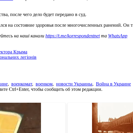
а, после чего дело будет передано в суд.
ался на состояние здоровья после многочисленных ранений. Он 
уйтесь на наші канали
https://t.me/korrespondentnet
та
WhatsApp
сектора Крыма
іональних легіонів
аине
,
военкомат
,
военком
,
новости Украины
,
Война в Украине
те Ctrl+Enter, чтобы сообщить об этом редакции.