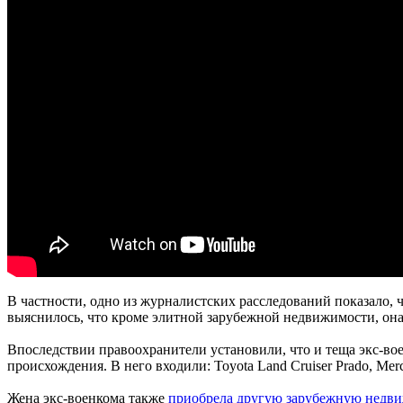
В частности, одно из журналистских расследований показало, 
выяснилось, что кроме элитной зарубежной недвижимости, она 
Впоследствии правоохранители установили, что и теща экс-вое
происхождения. В него входили: Toyota Land Cruiser Prado, Mer
Жена экс-военкома также
приобрела другую зарубежную недв