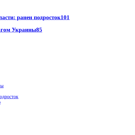
ласти: ранен подросток
101
лагом Украины
85
подросток
ю