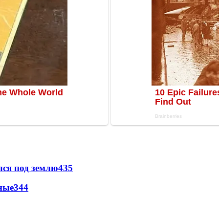
лся под землю
435
ные
344