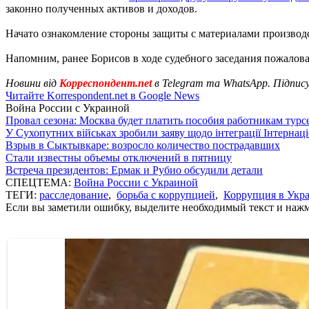
законно полученных активов и доходов.
Начато ознакомление стороны защиты с материалами производств
Напомним, ранее Борисов в ходе судебного заседания пожалов
Новини від
Корреспондент.net
в Telegram та WhatsApp. Підпис
Читайте Korrespondent.net в Google News
Война России с Украиной
Провал сезона: Москва будет платить пособия работникам тур
У Сухопутних військах зробили заяву щодо інтеграції Інтернац
Взрыв в Сыктывкаре: возросло количество пострадавших
Стали известны объемы отключений в пятницу
Встреча президентов: Ермак и Рубио обсудили детали
СПЕЦТЕМА:
Война России с Украиной
ТЕГИ:
расследование
,
борьба с коррупцией
,
Коррупция в Укр
Если вы заметили ошибку, выделите необходимый текст и нажми