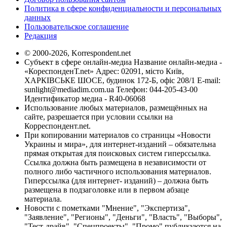
Политика в сфере конфиденциальности и персональных
данных
Пользовательское соглашение
Редакция
© 2000-2026, Korrespondent.net
Субъект в сфере онлайн-медиа Название онлайн-медиа -
«КореспонденТ.net» Адрес: 02091, місто Київ,
ХАРКІВСЬКЕ ШОСЕ, будинок 172-Б, офіс 208/1 E-mail:
sunlight@mediadim.com.ua
Телефон: 044-205-43-00
Идентификатор медиа - R40-06068
Использование любых материалов, размещённых на
сайте, разрешается при условии ссылки на
Корреспондент.net.
При копировании материалов со страницы «Новости
Украины и мира», для интернет-изданий – обязательна
прямая открытая для поисковых систем гиперссылка.
Ссылка должна быть размещена в независимости от
полного либо частичного использования материалов.
Гиперссылка (для интернет- изданий) – должна быть
размещена в подзаголовке или в первом абзаце
материала.
Новости с пометками "Мнение", "Экспертиза",
"Заявление", "Регионы", "Деньги", "Власть", "Выборы",
"Тест-драйв", "Спецпроекты", "Промо" публикуются на