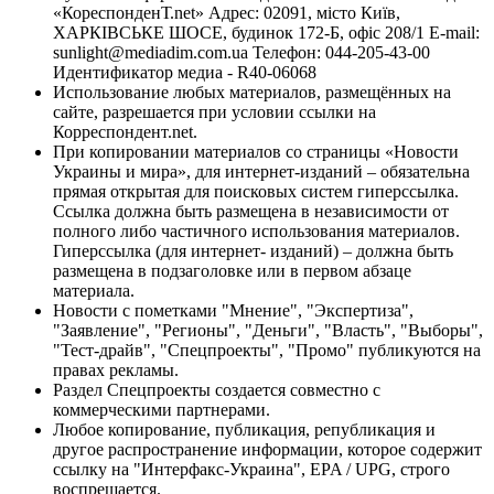
«КореспонденТ.net» Адрес: 02091, місто Київ,
ХАРКІВСЬКЕ ШОСЕ, будинок 172-Б, офіс 208/1 E-mail:
sunlight@mediadim.com.ua
Телефон: 044-205-43-00
Идентификатор медиа - R40-06068
Использование любых материалов, размещённых на
сайте, разрешается при условии ссылки на
Корреспондент.net.
При копировании материалов со страницы «Новости
Украины и мира», для интернет-изданий – обязательна
прямая открытая для поисковых систем гиперссылка.
Ссылка должна быть размещена в независимости от
полного либо частичного использования материалов.
Гиперссылка (для интернет- изданий) – должна быть
размещена в подзаголовке или в первом абзаце
материала.
Новости с пометками "Мнение", "Экспертиза",
"Заявление", "Регионы", "Деньги", "Власть", "Выборы",
"Тест-драйв", "Спецпроекты", "Промо" публикуются на
правах рекламы.
Раздел Спецпроекты создается совместно с
коммерческими партнерами.
Любое копирование, публикация, републикация и
другое распространение информации, которое содержит
ссылку на "Интерфакс-Украина", EPA / UPG, строго
воспрещается.