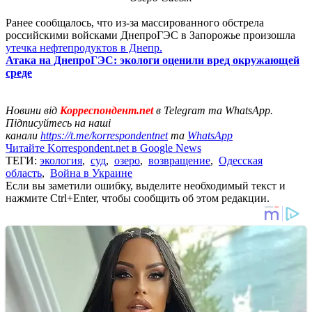
Ранее сообщалось, что из-за массированного обстрела
российскими войсками ДнепроГЭС в Запорожье произошла
утечка нефтепродуктов в Днепр.
Атака на ДнепроГЭС: экологи оценили вред окружающей
среде
Новини від
Корреспондент.net
в Telegram та WhatsApp.
Підписуйтесь на наші
канали
https://t.me/korrespondentnet
та
WhatsApp
Читайте Korrespondent.net в Google News
ТЕГИ:
экология
,
суд
,
озеро
,
возвращение
,
Одесская
область
,
Война в Украине
Если вы заметили ошибку, выделите необходимый текст и
нажмите Ctrl+Enter, чтобы сообщить об этом редакции.