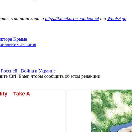
уйтесь на наші канали
https://t.me/korrespondentnet
та
WhatsApp
сектора Крыма
іональних легіонів
 Россией
,
Война в Украине
те Ctrl+Enter, чтобы сообщить об этом редакции.