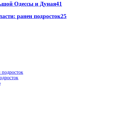
льшой Одессы и Дуная
41
ласти: ранен подросток
25
подросток
ю