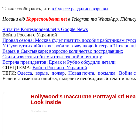
Также сообщалось, что
в Одессе раздались взрывы
Новини від
Корреспондент.net
в Telegram та WhatsApp. Підпис
Читайте Korrespondent.net в Google News
Война России с Украиной
Провал сезона: Москва будет платить пособия работникам тур
У Сухопутних військах зробили заяву щодо інтеграції Інтернац
Взрыв в Сыктывкаре: возросло количество пострадавших
Стали известны объемы отключений в пятницу
Встреча президентов: Ермак и Рубио обсудили детали
СПЕЦТЕМА:
Война России с Украиной
ТЕГИ:
Одесса
,
взрыв
,
пожар
,
Новая почта
,
посылка
,
Война с
Если вы заметили ошибку, выделите необходимый текст и нажми