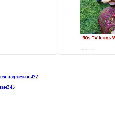
лся под землю
422
ные
343