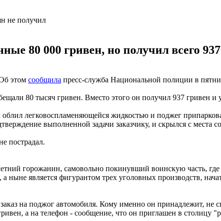
ные 80 000 гривен, но получил всего 937
 Об этом
сообщила
пресс-служба Национальной полиции в пятниц
обещали 80 тысяч гривен. Вместо этого он получил 937 гривен и
облил легковоспламеняющейся жидкостью и поджег припаркова
тверждение выполненной задачи заказчику, и скрылся с места с
е пострадал.
етний горожанин, самовольно покинувший воинскую часть, где н
фа, а ныне является фигурантом трех уголовных производств, на
аказ на поджог автомобиля. Кому именно он принадлежит, не сп
ривен, а на телефон - сообщение, что он приглашен в столицу "р