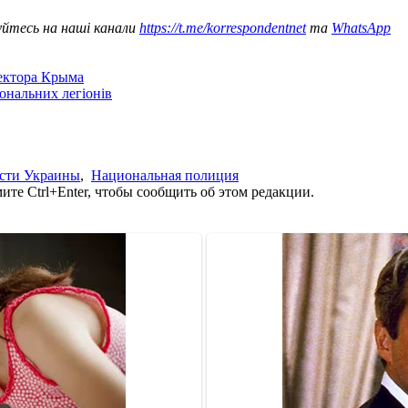
уйтесь на наші канали
https://t.me/korrespondentnet
та
WhatsApp
сектора Крыма
іональних легіонів
сти Украины
,
Национальная полиция
те Ctrl+Enter, чтобы сообщить об этом редакции.