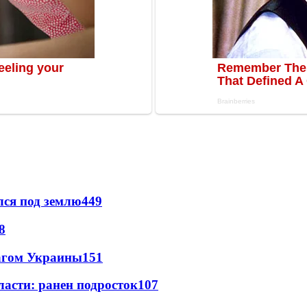
лся под землю
449
8
лагом Украины
151
ласти: ранен подросток
107