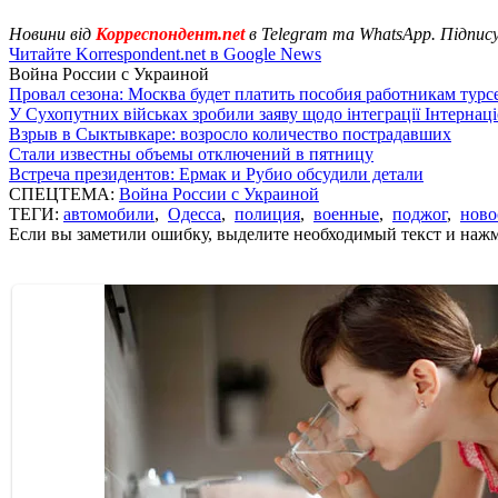
Новини від
Корреспондент.net
в Telegram та WhatsApp. Підпис
Читайте Korrespondent.net в Google News
Война России с Украиной
Провал сезона: Москва будет платить пособия работникам тур
У Сухопутних військах зробили заяву щодо інтеграції Інтернац
Взрыв в Сыктывкаре: возросло количество пострадавших
Стали известны объемы отключений в пятницу
Встреча президентов: Ермак и Рубио обсудили детали
СПЕЦТЕМА:
Война России с Украиной
ТЕГИ:
автомобили
,
Одесса
,
полиция
,
военные
,
поджог
,
ново
Если вы заметили ошибку, выделите необходимый текст и нажми