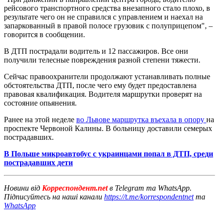
рейсового транспортного средства внезапного стало плохо, в
результате чего он не справился с управлением и наехал на
запаркованный в правой полосе грузовик с полуприцепом", –
говорится в сообщении.
В ДТП пострадали водитель и 12 пассажиров. Все они
получили телесные повреждения разной степени тяжести.
Сейчас правоохранители продолжают устанавливать полные
обстоятельства ДТП, после чего ему будет предоставлена ​​
правовая квалификация. Водителя маршрутки проверят на
состояние опьянения.
Ранее на этой неделе
во Львове маршрутка въехала в опору
на
проспекте Червоной Калины. В больницу доставили семерых
пострадавших.
В Польше микроавтобус с украинцами попал в ДТП, среди
пострадавших дети
Новини від
Корреспондент.net
в Telegram та WhatsApp.
Підписуйтесь на наші канали
https://t.me/korrespondentnet
та
WhatsApp