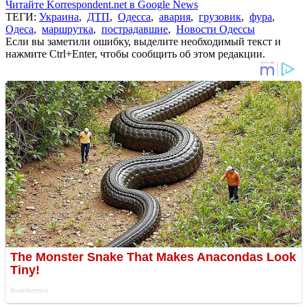
Читайте Korrespondent.net в Google News
ТЕГИ:
Украина
,
ДТП
,
Одесса
,
авария
,
грузовик
,
фура
,
Одеса
,
маршрутка
,
пострадавшие
,
Новости Одессы
Если вы заметили ошибку, выделите необходимый текст и
нажмите Ctrl+Enter, чтобы сообщить об этом редакции.