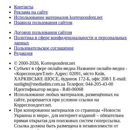
Контакты
Реклама на сайте
Использование материалов korrespondent.net
Правила пользования сайтом
Договор пользования сайтом
Политика в сфере конфиденциальности и персональных
данных
Пользовательское соглашение
Редакция
© 2000-2026, Korrespondent.net
Субъект в сфере онлайн-медиа Название онлайн-медиа -
«КореспонденТ.net» Адрес: 02091, місто Київ,
ХАРКІВСЬКЕ ШОСЕ, будинок 172-Б, офіс 208/1 E-mail:
sunlight@mediadim.com.ua
Телефон: 044-205-43-00
Идентификатор медиа - R40-06068
Использование любых материалов, размещённых на
сайте, разрешается при условии ссылки на
Корреспондент.net.
При копировании материалов со страницы «Новости
Украины и мира», для интернет-изданий – обязательна
прямая открытая для поисковых систем гиперссылка.
Ссылка должна быть размещена в независимости от