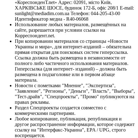
«КореспонденТ.net» Адрес: 02091, місто Київ,
ХАРКІВСЬКЕ ШОСЕ, будинок 172-Б, офіс 208/1 E-mail:
sunlight@mediadim.com.ua
Телефон: 044-205-43-00
Идентификатор медиа - R40-06068
Использование любых материалов, размещённых на
сайте, разрешается при условии ссылки на
Корреспондент.net.
При копировании материалов со страницы «Новости
Украины и мира», для интернет-изданий – обязательна
прямая открытая для поисковых систем гиперссылка.
Ссылка должна быть размещена в независимости от
полного либо частичного использования материалов.
Гиперссылка (для интернет- изданий) – должна быть
размещена в подзаголовке или в первом абзаце
материала.
Новости с пометками "Мнение", "Экспертиза",
"Заявление", "Регионы", "Деньги", "Власть", "Выборы",
"Тест-драйв", "Спецпроекты", "Промо" публикуются на
правах рекламы.
Раздел Спецпроекты создается совместно с
коммерческими партнерами.
Любое копирование, публикация, републикация и
другое распространение информации, которое содержит
ссылку на "Интерфакс-Украина", EPA / UPG, строго
воспрещается.