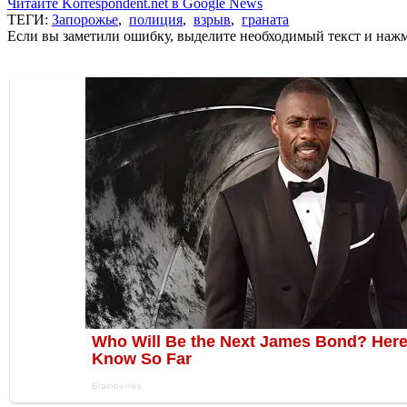
Читайте Korrespondent.net в Google News
ТЕГИ:
Запорожье
,
полиция
,
взрыв
,
граната
Если вы заметили ошибку, выделите необходимый текст и нажми