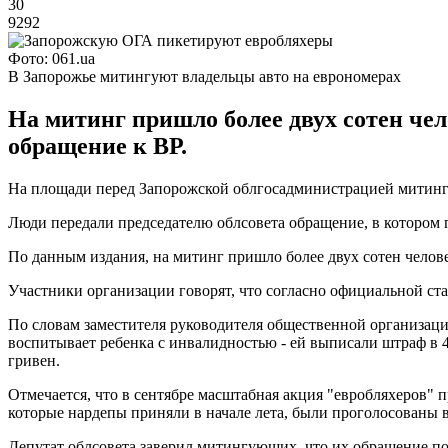
30
9292
Фото: 061.ua
В Запорожье митингуют владельцы авто на еврономерах
На митинг пришло более двух сотен че
обращение к ВР.
На площади перед Запорожской облгосадминистрацией митингую
Люди передали председателю облсовета обращение, в котором 
По данным издания, на митинг пришло более двух сотен челов
Участники организации говорят, что согласно официальной ста
По словам заместителя руководителя общественной организаци
воспитывает ребенка с инвалидностью - ей выписали штраф в 4
гривен.
Отмечается, что в сентябре масштабная акция "евробляхеров" 
которые нардепы приняли в начале лета, были проголосованы 
Депутат облсовета заверил митингующих, что их обращение по