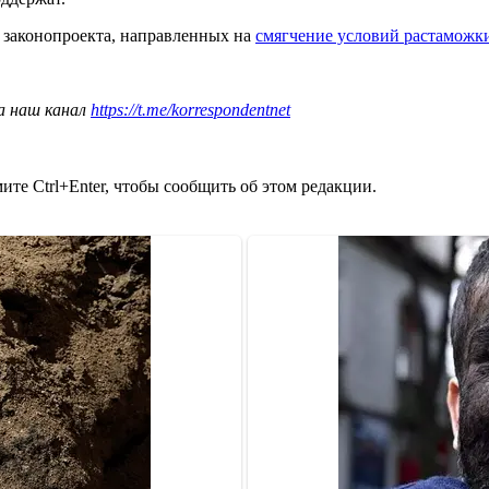
 законопроекта, направленных на
смягчение условий растаможк
а наш канал
https://t.me/korrespondentnet
те Ctrl+Enter, чтобы сообщить об этом редакции.