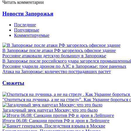
Читать комментарии
Новости Запорожья
Последние
Популярные
Комментируемые
В Запорожье после атаки РФ загорелось офисное здание
Россияне атаковали детскую больницу в Запорожье
В Запорожье после российского удара загорелся промышленны
Россияне ударили дроном по АЗС в Запорожье: трое раненых
Атака на Запорожье: количество пострадавших растет
Сюжеты
"Охотиться на лучника, а не на стрелу". Как Украине бороться 
Загадочный звук напугал Москву: что это было
Итоги 06.08: Санкции против РФ и дрон в Лейпциге