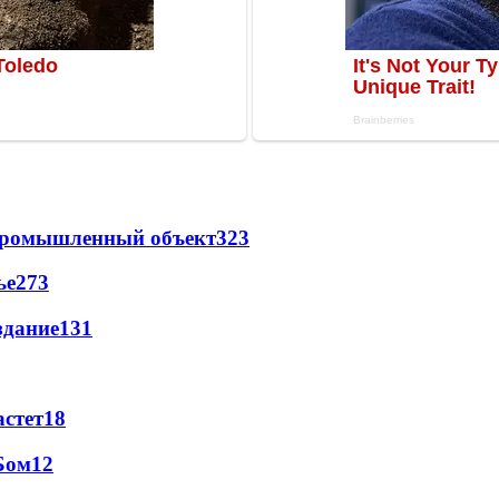
 промышленный объект
323
ье
273
здание
131
астет
18
Бом
12