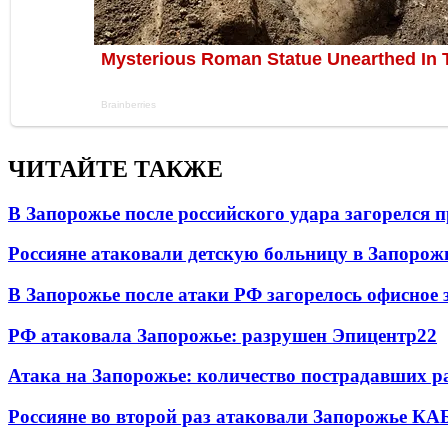
ЧИТАЙТЕ ТАКЖЕ
В Запорожье после российского удара загорелся
Россияне атаковали детскую больницу в Запорож
В Запорожье после атаки РФ загорелось офисное 
РФ атаковала Запорожье: разрушен Эпицентр
22
Атака на Запорожье: количество пострадавших р
Россияне во второй раз атаковали Запорожье КА