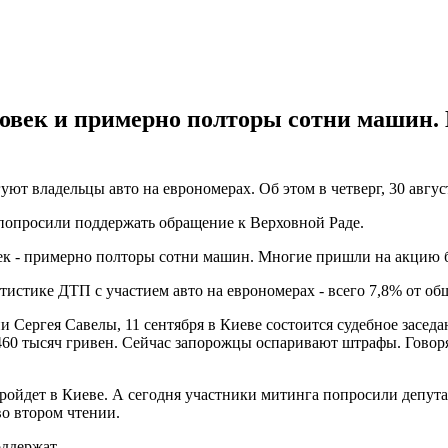
ловек и примерно полторы сотни машин. 
т владельцы авто на еврономерах. Об этом в четверг, 30 авгус
попросили поддержать обращение к Верховной Раде.
ек - примерно полторы сотни машин. Многие пришли на акцию бе
тистике ДТП с участием авто на еврономерах - всего 7,8% от об
и Сергея Савелы, 11 сентября в Киеве состоится судебное засе
60 тысяч гривен. Сейчас запорожцы оспаривают штрафы. Говорят,
пройдет в Киеве. А сегодня участники митинга попросили депута
во втором чтении.
ддержат.