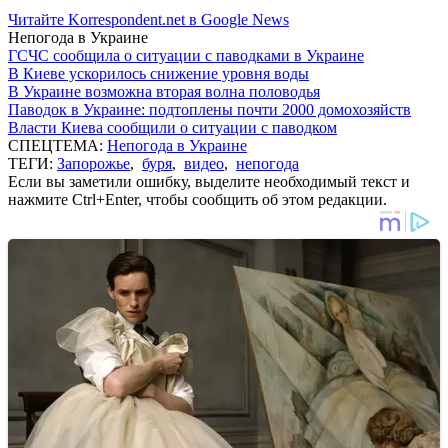
Читайте Korrespondent.net в Google News
Непогода в Украине
ГСЧС сообщила о ситуации с паводками в Украине
В Киеве ускорилось снижение уровня воды
В Украине возможна вторая волна половодья
Паводок в Украине: подтоплены почти 2000 домохозяйств
Власти Киева сообщили о ситуации с паводком
СПЕЦТЕМА:
Непогода в Украине
ТЕГИ:
Запорожье
,
буря
,
видео
,
непогода
Если вы заметили ошибку, выделите необходимый текст и
нажмите Ctrl+Enter, чтобы сообщить об этом редакции.