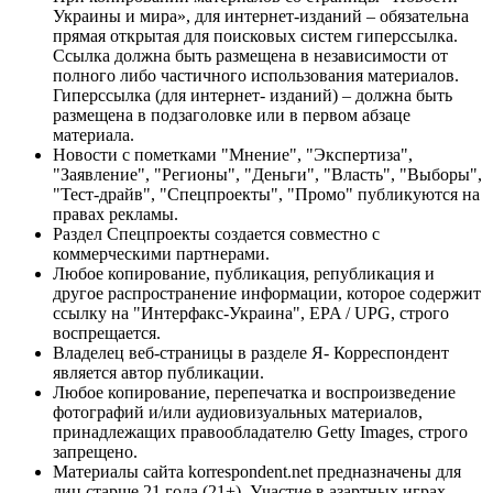
Украины и мира», для интернет-изданий – обязательна
прямая открытая для поисковых систем гиперссылка.
Ссылка должна быть размещена в независимости от
полного либо частичного использования материалов.
Гиперссылка (для интернет- изданий) – должна быть
размещена в подзаголовке или в первом абзаце
материала.
Новости с пометками "Мнение", "Экспертиза",
"Заявление", "Регионы", "Деньги", "Власть", "Выборы",
"Тест-драйв", "Спецпроекты", "Промо" публикуются на
правах рекламы.
Раздел Спецпроекты создается совместно с
коммерческими партнерами.
Любое копирование, публикация, републикация и
другое распространение информации, которое содержит
ссылку на "Интерфакс-Украина", EPA / UPG, строго
воспрещается.
Владелец веб-страницы в разделе Я- Корреспондент
является автор публикации.
Любое копирование, перепечатка и воспроизведение
фотографий и/или аудиовизуальных материалов,
принадлежащих правообладателю Getty Images, строго
запрещено.
Материалы сайта korrespondent.net предназначены для
лиц старше 21 года (21+). Участие в азартных играх