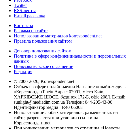
Facebook
Twitter
RSS-ленты
E-mail рассылка
Контакты
Реклама на сайте
Использование материалов korrespondent.net
Правила пользования сайтом
Договор пользования сайтом
Политика в сфере конфиденциальности и персональных
данных
Пользовательское соглашение
Редакция
© 2000-2026, Korrespondent.net
Субъект в сфере онлайн-медиа Название онлайн-медиа -
«КореспонденТ.net» Адрес: 02091, місто Київ,
ХАРКІВСЬКЕ ШОСЕ, будинок 172-Б, офіс 208/1 E-mail:
sunlight@mediadim.com.ua
Телефон: 044-205-43-00
Идентификатор медиа - R40-06068
Использование любых материалов, размещённых на
сайте, разрешается при условии ссылки на
Корреспондент.net.
При копировании материалов со страницы «Новости