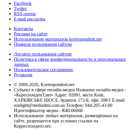
Facebook
Twitter
RSS-ленты
E-mail рассылка
Контакты
Реклама на сайте
Использование материалов korrespondent.net
Правила пользования сайтом
Договор пользования сайтом
Политика в сфере конфиденциальности и персональных
данных
Пользовательское соглашение
Редакция
© 2000-2026, Korrespondent.net
Субъект в сфере онлайн-медиа Название онлайн-медиа -
«КореспонденТ.net» Адрес: 02091, місто Київ,
ХАРКІВСЬКЕ ШОСЕ, будинок 172-Б, офіс 208/1 E-mail:
sunlight@mediadim.com.ua
Телефон: 044-205-43-00
Идентификатор медиа - R40-06068
Использование любых материалов, размещённых на
сайте, разрешается при условии ссылки на
Корреспондент.net.