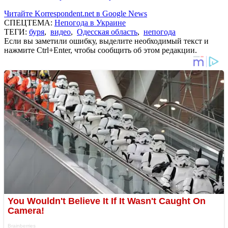
Читайте Korrespondent.net в Google News
СПЕЦТЕМА:
Непогода в Украине
ТЕГИ:
буря
,
видео
,
Одесская область
,
непогода
Если вы заметили ошибку, выделите необходимый текст и
нажмите Ctrl+Enter, чтобы сообщить об этом редакции.