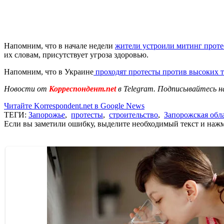
Напомним, что в начале недели
жители устроили митинг протес
их словам, присутствует угроза здоровью.
Напомним, что в Украине
проходят протесты против высоких 
Новости от
Корреспондент.net
в Telegram. Подписывайтесь н
Читайте Korrespondent.net в Google News
ТЕГИ:
Запорожье
,
протесты
,
строительство
,
Запорожская обл
Если вы заметили ошибку, выделите необходимый текст и нажми