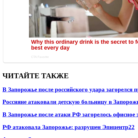
ЧИТАЙТЕ ТАКЖЕ
В Запорожье после российского удара загорелся
Россияне атаковали детскую больницу в Запорож
В Запорожье после атаки РФ загорелось офисное 
РФ атаковала Запорожье: разрушен Эпицентр
22