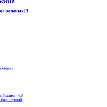
астет
18
рое раненых
13
й объект
с баллистикой