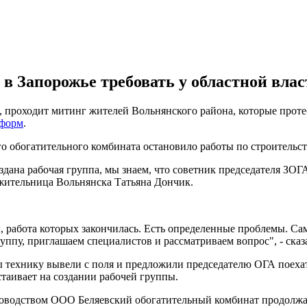
в Запорожье требовать у областной влас
, проходит митинг жителей Вольнянского района, которые проте
форм
.
го обогатительного комбината остановило работы по строительств
дана рабочая группа, мы знаем, что советник председателя ЗОГА
 жительница Вольнянска Татьяна Дончик.
работа которых закончилась. Есть определенные проблемы. Самы
уппу, приглашаем специалистов и рассматриваем вопрос", - сказ
бы технику вывели с поля и предложили председателю ОГА поехат
стаивает на создании рабочей группы.
ководством ООО Беляевский обогатительный комбинат продолжает