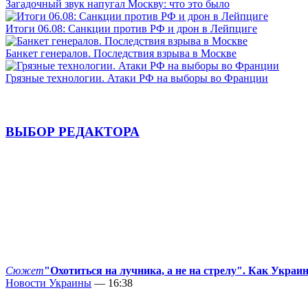
Загадочный звук напугал Москву: что это было
Итоги 06.08: Санкции против РФ и дрон в Лейпциге
Банкет генералов. Последствия взрыва в Москве
Грязные технологии. Атаки РФ на выборы во Франции
ВЫБОР РЕДАКТОРА
Сюжет
"Охотиться на лучника, а не на стрелу". Как Украи
Новости Украины
— 16:38