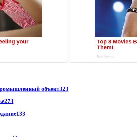
 промышленный объект
323
ье
273
здание
133