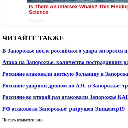
ЧИТАЙТЕ ТАКЖЕ
В Запорожье после российского удара загорелся
Атака на Запорожье: количество пострадавших р
Россияне атаковали детскую больницу в Запорож
Россияне ударили дроном по АЗС в Запорожье: т
Россияне во второй раз атаковали Запорожье КА
РФ атаковала Запорожье: разрушен Эпицентр
19
Читать комментарии