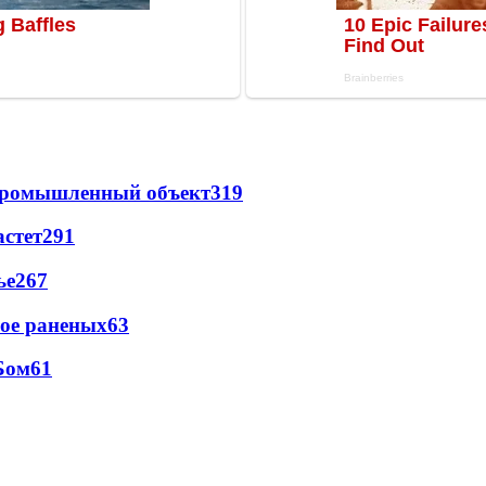
 промышленный объект
319
астет
291
ье
267
рое раненых
63
Бом
61