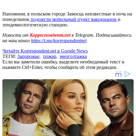
Напомним, в польском городе Замосць неизвестные в ночь на
понедельник
подожгли мобильный пункт вакцинации
и
эпидемиологическую станцию.
Новости от
Корреспондент.net
в Telegram. Подписывайтесь
на наш канал
https://t.me/korrespondentnet
Читайте Korrespondent.net в Google News
ТЕГИ:
Запорожье
,
пожар
,
многоэтажка
Если вы заметили ошибку, выделите необходимый текст и
нажмите Ctrl+Enter, чтобы сообщить об этом редакции.