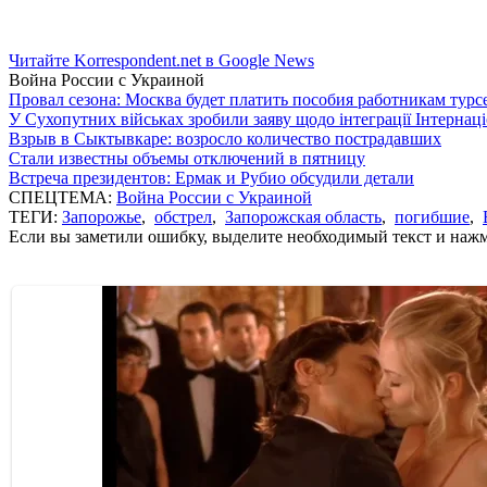
Читайте Korrespondent.net в Google News
Война России с Украиной
Провал сезона: Москва будет платить пособия работникам тур
У Сухопутних військах зробили заяву щодо інтеграції Інтернац
Взрыв в Сыктывкаре: возросло количество пострадавших
Стали известны объемы отключений в пятницу
Встреча президентов: Ермак и Рубио обсудили детали
СПЕЦТЕМА:
Война России с Украиной
ТЕГИ:
Запорожье
,
обстрел
,
Запорожская область
,
погибшие
,
Если вы заметили ошибку, выделите необходимый текст и нажми