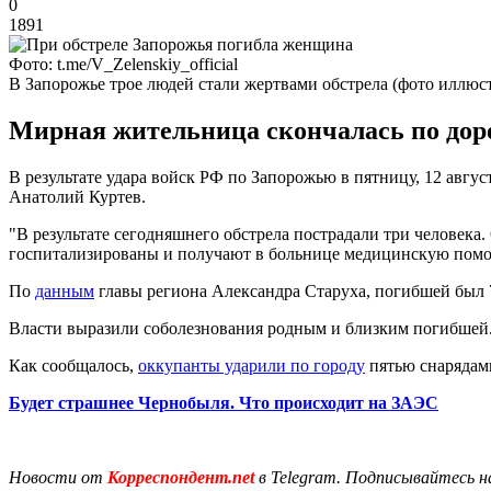
0
1891
Фото: t.me/V_Zelenskiy_official
В Запорожье трое людей стали жертвами обстрела (фото иллюс
Мирная жительница скончалась по доро
В результате удара войск РФ по Запорожью в пятницу, 12 авгус
Анатолий Куртев.
"В результате сегодняшнего обстрела пострадали три человека
госпитализированы и получают в больнице медицинскую помощ
По
данным
главы региона Александра Старуха, погибшей был 7
Власти выразили соболезнования родным и близким погибшей
Как сообщалось,
оккупанты ударили по городу
пятью снарядам
Будет страшнее Чернобыля. Что происходит на ЗАЭС
Новости от
Корреспондент.net
в Telegram. Подписывайтесь н