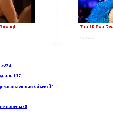
ье
234
здание
137
 промышленный объект
34
рое раненых
8