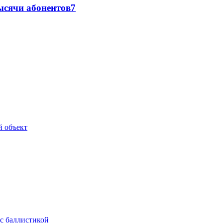
ысячи абонентов
7
й объект