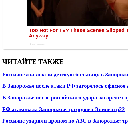
ЧИТАЙТЕ ТАКЖЕ
Россияне атаковали детскую больницу в Запорож
В Запорожье после атаки РФ загорелось офисное 
В Запорожье после российского удара загорелся
РФ атаковала Запорожье: разрушен Эпицентр
22
Россияне ударили дроном по АЗС в Запорожье: т