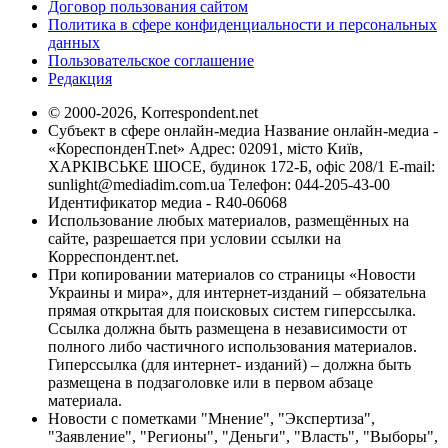
Договор пользования сайтом
Политика в сфере конфиденциальности и персональных
данных
Пользовательское соглашение
Редакция
© 2000-2026, Korrespondent.net
Субъект в сфере онлайн-медиа Название онлайн-медиа -
«КореспонденТ.net» Адрес: 02091, місто Київ,
ХАРКІВСЬКЕ ШОСЕ, будинок 172-Б, офіс 208/1 E-mail:
sunlight@mediadim.com.ua
Телефон: 044-205-43-00
Идентификатор медиа - R40-06068
Использование любых материалов, размещённых на
сайте, разрешается при условии ссылки на
Корреспондент.net.
При копировании материалов со страницы «Новости
Украины и мира», для интернет-изданий – обязательна
прямая открытая для поисковых систем гиперссылка.
Ссылка должна быть размещена в независимости от
полного либо частичного использования материалов.
Гиперссылка (для интернет- изданий) – должна быть
размещена в подзаголовке или в первом абзаце
материала.
Новости с пометками "Мнение", "Экспертиза",
"Заявление", "Регионы", "Деньги", "Власть", "Выборы",