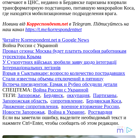
отмечают в ЦНС, недавно в Бердянске паризаны взорвали
трансформаторную подстанцию, питавшую микрорайон Коса,
где находятся мобилизационные подразделения врага.
Новини від
Корреспондент.net
в Telegram. Підписуйтесь на
наш канал
https://t.me/korrespondentnet
Читайте Korrespondent.net в Google News
Война России с Украиной
Провал сезона: Москва будет платить пособия работникам
турсектора Крыма
У Сухопутних військах зробили заяву щодо інтеграції
Інтернаціональних легіонів
Взрыв в Сыктывкаре: возросло количество пострадавших
Стали известны объемы отключений в пятницу
Встреча президентов: Ермак и Рубио обсудили детали
СПЕЦТЕМА:
Война России с Украиной
ТЕГИ:
Запорожье
,
Бердянск
,
оккупация
,
Партизаны
,
Запорожская область
,
сопротивление
,
Бердянская Коса
,
Движение сопротивления
,
военное вторжение России
,
Новости Запорожья
,
Война в Украине
,
Росгвардия
Если вы заметили ошибку, выделите необходимый текст и
нажмите Ctrl+Enter, чтобы сообщить об этом редакции.