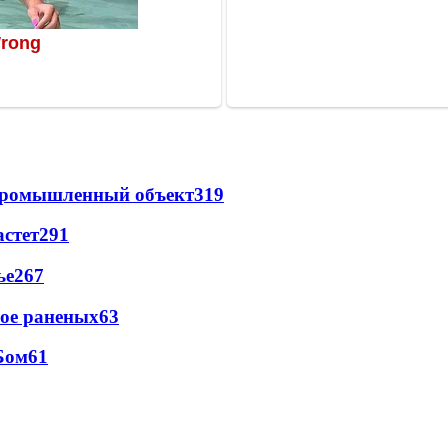
 промышленный объект
319
астет
291
ье
267
рое раненых
63
Бом
61