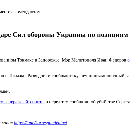
даре Сил обороны Украины по позициям 
ованном Токмаке в Запорожье. Мэр Мелитополя Иван Федоров
с
в в Токмаке. Разведчики сообщают: кузнечно-штамповочный заво
емьи.
о генерал-лейтенанта
, а перед тем сообщили об убийстве Серге
ш канал
https://t.me/korrespondentnet