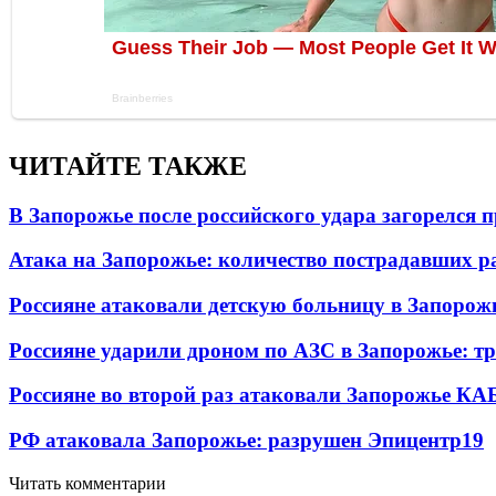
ЧИТАЙТЕ ТАКЖЕ
В Запорожье после российского удара загорелся
Атака на Запорожье: количество пострадавших р
Россияне атаковали детскую больницу в Запорож
Россияне ударили дроном по АЗС в Запорожье: т
Россияне во второй раз атаковали Запорожье КА
РФ атаковала Запорожье: разрушен Эпицентр
19
Читать комментарии