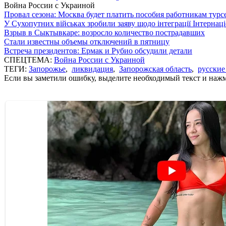
Война России с Украиной
Провал сезона: Москва будет платить пособия работникам тур
У Сухопутних військах зробили заяву щодо інтеграції Інтернац
Взрыв в Сыктывкаре: возросло количество пострадавших
Стали известны объемы отключений в пятницу
Встреча президентов: Ермак и Рубио обсудили детали
СПЕЦТЕМА:
Война России с Украиной
ТЕГИ:
Запорожье
,
ликвидация
,
Запорожская область
,
русские
Если вы заметили ошибку, выделите необходимый текст и нажми