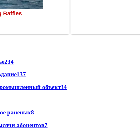
ье
234
здание
137
 промышленный объект
34
рое раненых
8
ысячи абонентов
7