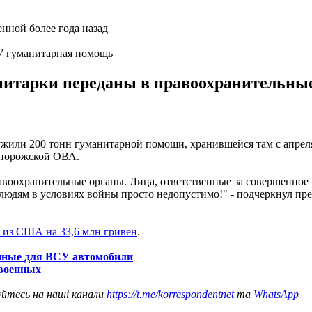
СУ гуманитарная помощь
нитарки переданы в правоохранительные
ужили 200 тонн гуманитарной помощи, хранившейся там с апреля
апорожской ОВА.
авоохранительные органы. Лица, ответственные за совершенное
к людям в условиях войны просто недопустимо!" - подчеркнул 
 из США на 33,6 млн гривен
.
енные для ВСУ автомобили
 военных
уйтесь на наші канали
https://t.me/korrespondentnet
та
WhatsApp