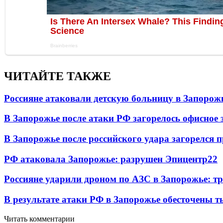
ЧИТАЙТЕ ТАКЖЕ
Россияне атаковали детскую больницу в Запорож
В Запорожье после атаки РФ загорелось офисное 
В Запорожье после российского удара загорелся
РФ атаковала Запорожье: разрушен Эпицентр
22
Россияне ударили дроном по АЗС в Запорожье: т
В результате атаки РФ в Запорожье обесточены т
Читать комментарии