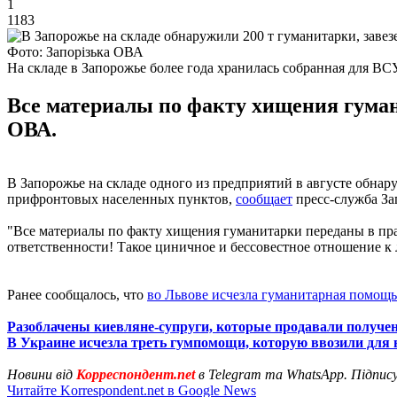
1
1183
Фото: Запорізька ОВА
На складе в Запорожье более года хранилась собранная для В
Все материалы по факту хищения гума
ОВА.
В Запорожье на складе одного из предприятий в августе обнар
прифронтовых населенных пунктов,
сообщает
пресс-служба З
"Все материалы по факту хищения гуманитарки переданы в пр
ответственности! Такое циничное и бессовестное отношение 
Ранее сообщалось, что
во Львове исчезла гуманитарная помощь
Разоблачены киевляне-супруги, которые продавали получ
В Украине исчезла треть гумпомощи, которую ввозили для
Новини від
Корреспондент.net
в Telegram та WhatsApp. Підпис
Читайте Korrespondent.net в Google News