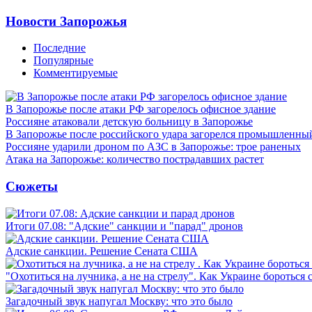
Новости Запорожья
Последние
Популярные
Комментируемые
В Запорожье после атаки РФ загорелось офисное здание
Россияне атаковали детскую больницу в Запорожье
В Запорожье после российского удара загорелся промышленны
Россияне ударили дроном по АЗС в Запорожье: трое раненых
Атака на Запорожье: количество пострадавших растет
Сюжеты
Итоги 07.08: "Адские" санкции и "парад" дронов
Адские санкции. Решение Сената США
"Охотиться на лучника, а не на стрелу". Как Украине бороться 
Загадочный звук напугал Москву: что это было