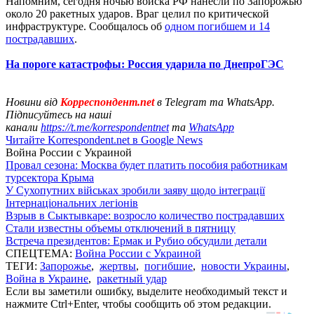
Напомним, сегодня ночью войска РФ нанесли по Запорожью
около 20 ракетных ударов. Враг целил по критической
инфраструктуре. Сообщалось об
одном погибшем и 14
пострадавших
.
На пороге катастрофы: Россия ударила по ДнепроГЭС
Новини від
Корреспондент.net
в Telegram та WhatsApp.
Підписуйтесь на наші
канали
https://t.me/korrespondentnet
та
WhatsApp
Читайте Korrespondent.net в Google News
Война России с Украиной
Провал сезона: Москва будет платить пособия работникам
турсектора Крыма
У Сухопутних військах зробили заяву щодо інтеграції
Інтернаціональних легіонів
Взрыв в Сыктывкаре: возросло количество пострадавших
Стали известны объемы отключений в пятницу
Встреча президентов: Ермак и Рубио обсудили детали
СПЕЦТЕМА:
Война России с Украиной
ТЕГИ:
Запорожье
,
жертвы
,
погибшие
,
новости Украины
,
Война в Украине
,
ракетный удар
Если вы заметили ошибку, выделите необходимый текст и
нажмите Ctrl+Enter, чтобы сообщить об этом редакции.