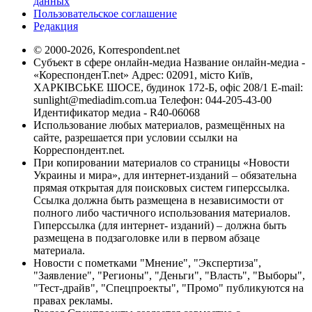
данных
Пользовательское соглашение
Редакция
© 2000-2026, Korrespondent.net
Субъект в сфере онлайн-медиа Название онлайн-медиа -
«КореспонденТ.net» Адрес: 02091, місто Київ,
ХАРКІВСЬКЕ ШОСЕ, будинок 172-Б, офіс 208/1 E-mail:
sunlight@mediadim.com.ua
Телефон: 044-205-43-00
Идентификатор медиа - R40-06068
Использование любых материалов, размещённых на
сайте, разрешается при условии ссылки на
Корреспондент.net.
При копировании материалов со страницы «Новости
Украины и мира», для интернет-изданий – обязательна
прямая открытая для поисковых систем гиперссылка.
Ссылка должна быть размещена в независимости от
полного либо частичного использования материалов.
Гиперссылка (для интернет- изданий) – должна быть
размещена в подзаголовке или в первом абзаце
материала.
Новости с пометками "Мнение", "Экспертиза",
"Заявление", "Регионы", "Деньги", "Власть", "Выборы",
"Тест-драйв", "Спецпроекты", "Промо" публикуются на
правах рекламы.