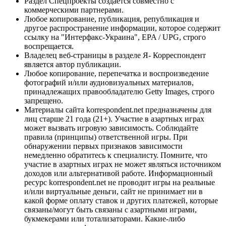
Раздел Спецпроекты создается совместно с
коммерческими партнерами.
Любое копирование, публикация, републикация и
другое распространение информации, которое содержит
ссылку на "Интерфакс-Украина", EPA / UPG, строго
воспрещается.
Владелец веб-страницы в разделе Я- Корреспондент
является автор публикации.
Любое копирование, перепечатка и воспроизведение
фотографий и/или аудиовизуальных материалов,
принадлежащих правообладателю Getty Images, строго
запрещено.
Материалы сайта korrespondent.net предназначены для
лиц старше 21 года (21+). Участие в азартных играх
может вызвать игровую зависимость. Соблюдайте
правила (принципы) ответственной игры. При
обнаружении первых признаков зависимости
немедленно обратитесь к специалисту. Помните, что
участие в азартных играх не может являться источником
доходов или альтернативой работе. Информационный
ресурс korrespondent.net не проводит игры на реальные
и/или виртуальные деньги, сайт не принимает ни в
какой форме оплату ставок и других платежей, которые
связаны/могут быть связаны с азартными играми,
букмекерами или тотализаторами. Какие-либо