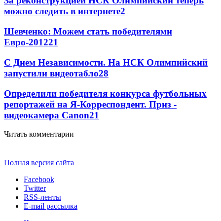
За реконструкцией НСК Олимпийский теперь
можно следить в интернете
2
Шевченко: Можем стать победителями
Евро-2012
2
1
С Днем Независимости. На НСК Олимпийский
запустили видеотабло
2
8
Определили победителя конкурса футбольных
репортажей на Я-Корреспондент. Приз -
видеокамера Canon
2
1
Читать комментарии
Полная версия сайта
Facebook
Twitter
RSS-ленты
E-mail рассылка