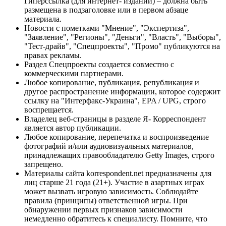
Гиперссылка (для интернет- изданий) – должна быть
размещена в подзаголовке или в первом абзаце
материала.
Новости с пометками "Мнение", "Экспертиза",
"Заявление", "Регионы", "Деньги", "Власть", "Выборы",
"Тест-драйв", "Спецпроекты", "Промо" публикуются на
правах рекламы.
Раздел Спецпроекты создается совместно с
коммерческими партнерами.
Любое копирование, публикация, републикация и
другое распространение информации, которое содержит
ссылку на "Интерфакс-Украина", EPA / UPG, строго
воспрещается.
Владелец веб-страницы в разделе Я- Корреспондент
является автор публикации.
Любое копирование, перепечатка и воспроизведение
фотографий и/или аудиовизуальных материалов,
принадлежащих правообладателю Getty Images, строго
запрещено.
Материалы сайта korrespondent.net предназначены для
лиц старше 21 года (21+). Участие в азартных играх
может вызвать игровую зависимость. Соблюдайте
правила (принципы) ответственной игры. При
обнаружении первых признаков зависимости
немедленно обратитесь к специалисту. Помните, что