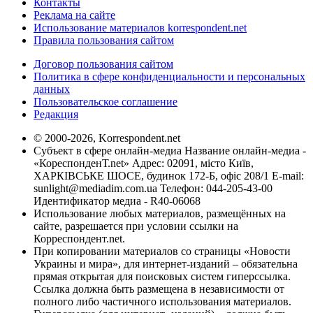
Контакты
Реклама на сайте
Использование материалов korrespondent.net
Правила пользования сайтом
Договор пользования сайтом
Политика в сфере конфиденциальности и персональных
данных
Пользовательское соглашение
Редакция
© 2000-2026, Korrespondent.net
Субъект в сфере онлайн-медиа Название онлайн-медиа -
«КореспонденТ.net» Адрес: 02091, місто Київ,
ХАРКІВСЬКЕ ШОСЕ, будинок 172-Б, офіс 208/1 E-mail:
sunlight@mediadim.com.ua
Телефон: 044-205-43-00
Идентификатор медиа - R40-06068
Использование любых материалов, размещённых на
сайте, разрешается при условии ссылки на
Корреспондент.net.
При копировании материалов со страницы «Новости
Украины и мира», для интернет-изданий – обязательна
прямая открытая для поисковых систем гиперссылка.
Ссылка должна быть размещена в независимости от
полного либо частичного использования материалов.