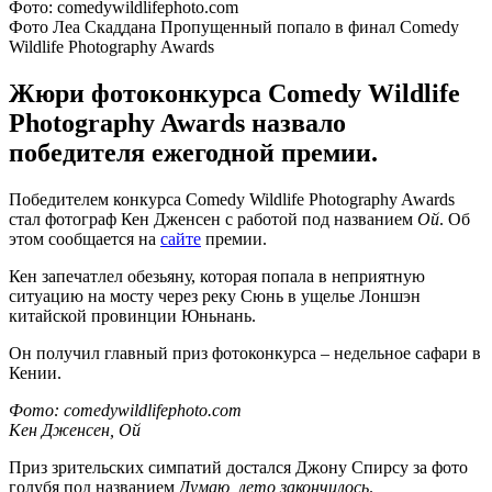
Фото: comedywildlifephoto.com
Фото Леа Скаддана Пропущенный попало в финал Comedy
Wildlife Photography Awards
Жюри фотоконкурса Comedy Wildlife
Photography Awards назвало
победителя ежегодной премии.
Победителем конкурса Comedy Wildlife Photography Awards
стал фотограф Кен Дженсен с работой под названием
Ой
. Об
этом сообщается на
сайте
премии.
Кен запечатлел обезьяну, которая попала в неприятную
ситуацию на мосту через реку Сюнь в ущелье Лоншэн
китайской провинции Юньнань.
Он получил главный приз фотоконкурса – недельное сафари в
Кении.
Фото: comedywildlifephoto.com
Кен Дженсен, Ой
Приз зрительских симпатий достался Джону Спирсу за фото
голубя под названием
Думаю, лето закончилось
.