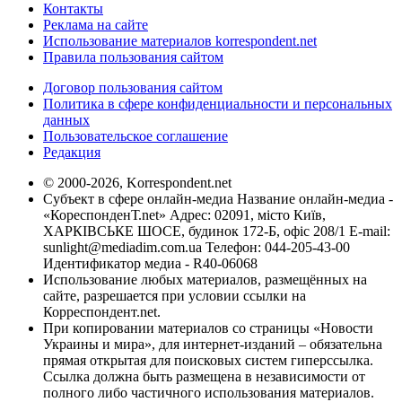
Контакты
Реклама на сайте
Использование материалов korrespondent.net
Правила пользования сайтом
Договор пользования сайтом
Политика в сфере конфиденциальности и персональных
данных
Пользовательское соглашение
Редакция
© 2000-2026, Korrespondent.net
Субъект в сфере онлайн-медиа Название онлайн-медиа -
«КореспонденТ.net» Адрес: 02091, місто Київ,
ХАРКІВСЬКЕ ШОСЕ, будинок 172-Б, офіс 208/1 E-mail:
sunlight@mediadim.com.ua
Телефон: 044-205-43-00
Идентификатор медиа - R40-06068
Использование любых материалов, размещённых на
сайте, разрешается при условии ссылки на
Корреспондент.net.
При копировании материалов со страницы «Новости
Украины и мира», для интернет-изданий – обязательна
прямая открытая для поисковых систем гиперссылка.
Ссылка должна быть размещена в независимости от
полного либо частичного использования материалов.