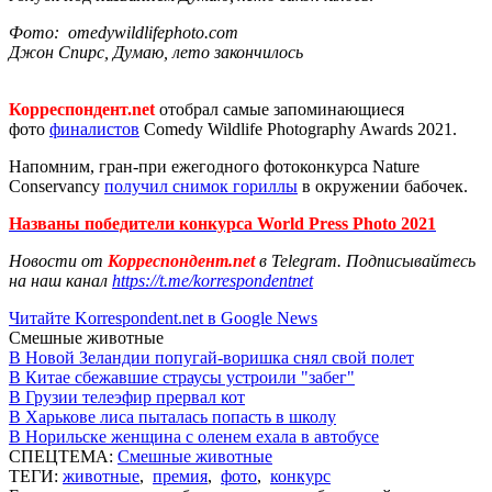
Фото: omedywildlifephoto.com
Джон Спирс, Думаю, лето закончилось
Корреспондент.net
отобрал самые запоминающиеся
фото
финалистов
Comedy Wildlife Photography Awards 2021.
Напомним, гран-при ежегодного фотоконкурса Nature
Conservancy
получил снимок гориллы
в окружении бабочек.
Названы победители конкурса World Press Photo 2021
Новости от
Корреспондент.net
в Telegram. Подписывайтесь
на наш канал
https://t.me/korrespondentnet
Читайте Korrespondent.net в Google News
Смешные животные
В Новой Зеландии попугай-воришка снял свой полет
В Китае сбежавшие страусы устроили "забег"
В Грузии телеэфир прервал кот
В Харькове лиса пыталась попасть в школу
В Норильске женщина с оленем ехала в автобусе
СПЕЦТЕМА:
Смешные животные
ТЕГИ:
животные
,
премия
,
фото
,
конкурс