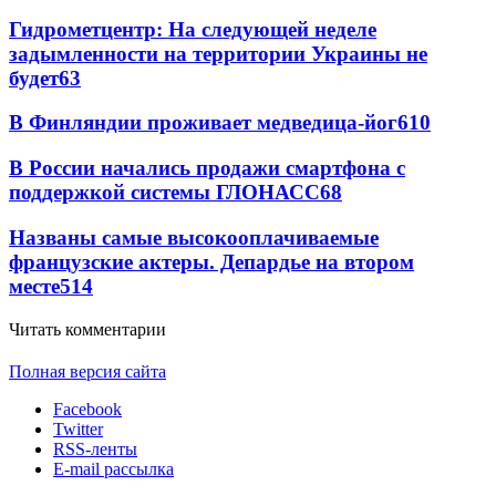
Гидрометцентр: На следующей неделе
задымленности на территории Украины не
будет
6
3
В Финляндии проживает медведица-йог
6
10
В России начались продажи смартфона с
поддержкой системы ГЛОНАСС
6
8
Названы самые высокооплачиваемые
французские актеры. Депардье на втором
месте
5
14
Читать комментарии
Полная версия сайта
Facebook
Twitter
RSS-ленты
E-mail рассылка