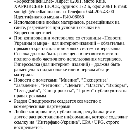
«КореспонденТ.net» Адрес: 02091, місто Київ,
ХАРКІВСЬКЕ ШОСЕ, будинок 172-Б, офіс 208/1 E-mail:
sunlight@mediadim.com.ua
Телефон: 044-205-43-00
Идентификатор медиа - R40-06068
Использование любых материалов, размещённых на
сайте, разрешается при условии ссылки на
Корреспондент.net.
При копировании материалов со страницы «Новости
Украины и мира», для интернет-изданий – обязательна
прямая открытая для поисковых систем гиперссылка.
Ссылка должна быть размещена в независимости от
полного либо частичного использования материалов.
Гиперссылка (для интернет- изданий) – должна быть
размещена в подзаголовке или в первом абзаце
материала.
Новости с пометками "Мнение", "Экспертиза",
"Заявление", "Регионы", "Деньги", "Власть", "Выборы",
"Тест-драйв", "Спецпроекты", "Промо" публикуются на
правах рекламы.
Раздел Спецпроекты создается совместно с
коммерческими партнерами.
Любое копирование, публикация, републикация и
другое распространение информации, которое содержит
ссылку на "Интерфакс-Украина", EPA / UPG, строго
воспрещается.