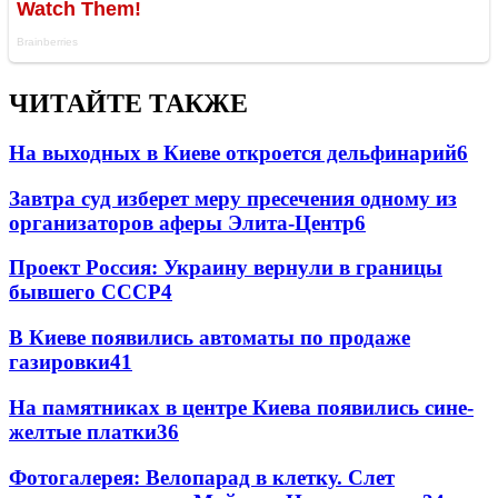
ЧИТАЙТЕ ТАКЖЕ
На выходных в Киеве откроется дельфинарий
6
Завтра суд изберет меру пресечения одному из
организаторов аферы Элита-Центр
6
Проект Россия: Украину вернули в границы
бывшего СССР
4
В Киеве появились автоматы по продаже
газировки
4
1
На памятниках в центре Киева появились сине-
желтые платки
3
6
Фотогалерея: Велопарад в клетку. Слет