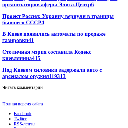
организаторов аферы Элита-Центр
6
Проект Россия: Украину вернули в границы
бывшего СССР
4
В Киеве появились автоматы по продаже
газировки
4
1
Столичная мэрия составила Кодекс
киевлянина
4
15
Под Киевом силовики задержали авто с
арсеналом оружия
119
3
13
Читать комментарии
Полная версия сайта
Facebook
Twitter
RSS-ленты