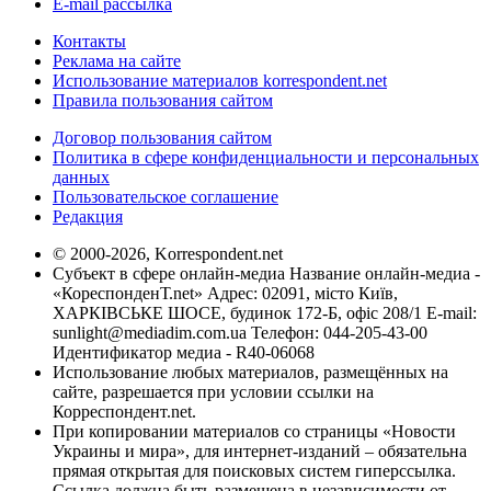
E-mail рассылка
Контакты
Реклама на сайте
Использование материалов korrespondent.net
Правила пользования сайтом
Договор пользования сайтом
Политика в сфере конфиденциальности и персональных
данных
Пользовательское соглашение
Редакция
© 2000-2026, Korrespondent.net
Субъект в сфере онлайн-медиа Название онлайн-медиа -
«КореспонденТ.net» Адрес: 02091, місто Київ,
ХАРКІВСЬКЕ ШОСЕ, будинок 172-Б, офіс 208/1 E-mail:
sunlight@mediadim.com.ua
Телефон: 044-205-43-00
Идентификатор медиа - R40-06068
Использование любых материалов, размещённых на
сайте, разрешается при условии ссылки на
Корреспондент.net.
При копировании материалов со страницы «Новости
Украины и мира», для интернет-изданий – обязательна
прямая открытая для поисковых систем гиперссылка.
Ссылка должна быть размещена в независимости от