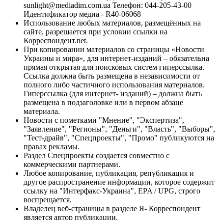
sunlight@mediadim.com.ua
Телефон: 044-205-43-00
Идентификатор медиа - R40-06068
Использование любых материалов, размещённых на
сайте, разрешается при условии ссылки на
Корреспондент.net.
При копировании материалов со страницы «Новости
Украины и мира», для интернет-изданий – обязательна
прямая открытая для поисковых систем гиперссылка.
Ссылка должна быть размещена в независимости от
полного либо частичного использования материалов.
Гиперссылка (для интернет- изданий) – должна быть
размещена в подзаголовке или в первом абзаце
материала.
Новости с пометками "Мнение", "Экспертиза",
"Заявление", "Регионы", "Деньги", "Власть", "Выборы",
"Тест-драйв", "Спецпроекты", "Промо" публикуются на
правах рекламы.
Раздел Спецпроекты создается совместно с
коммерческими партнерами.
Любое копирование, публикация, републикация и
другое распространение информации, которое содержит
ссылку на "Интерфакс-Украина", EPA / UPG, строго
воспрещается.
Владелец веб-страницы в разделе Я- Корреспондент
является автор публикации.