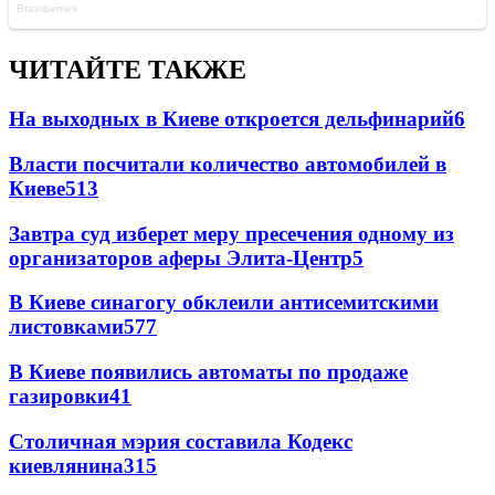
ЧИТАЙТЕ ТАКЖЕ
На выходных в Киеве откроется дельфинарий
6
Власти посчитали количество автомобилей в
Киеве
5
13
Завтра суд изберет меру пресечения одному из
организаторов аферы Элита-Центр
5
В Киеве синагогу обклеили антисемитскими
листовками
5
77
В Киеве появились автоматы по продаже
газировки
4
1
Столичная мэрия составила Кодекс
киевлянина
3
15