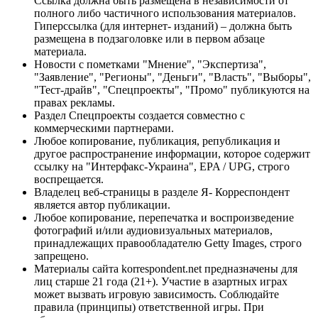
Ссылка должна быть размещена в независимости от
полного либо частичного использования материалов.
Гиперссылка (для интернет- изданий) – должна быть
размещена в подзаголовке или в первом абзаце
материала.
Новости с пометками "Мнение", "Экспертиза",
"Заявление", "Регионы", "Деньги", "Власть", "Выборы",
"Тест-драйв", "Спецпроекты", "Промо" публикуются на
правах рекламы.
Раздел Спецпроекты создается совместно с
коммерческими партнерами.
Любое копирование, публикация, републикация и
другое распространение информации, которое содержит
ссылку на "Интерфакс-Украина", EPA / UPG, строго
воспрещается.
Владелец веб-страницы в разделе Я- Корреспондент
является автор публикации.
Любое копирование, перепечатка и воспроизведение
фотографий и/или аудиовизуальных материалов,
принадлежащих правообладателю Getty Images, строго
запрещено.
Материалы сайта korrespondent.net предназначены для
лиц старше 21 года (21+). Участие в азартных играх
может вызвать игровую зависимость. Соблюдайте
правила (принципы) ответственной игры. При