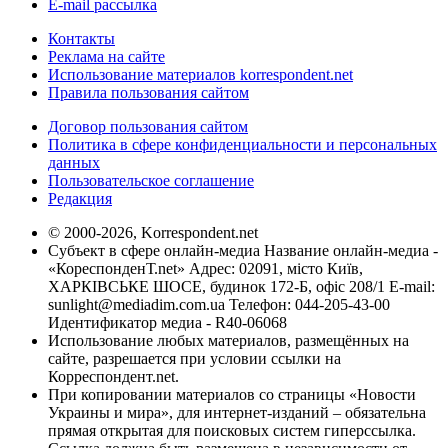
E-mail рассылка
Контакты
Реклама на сайте
Использование материалов korrespondent.net
Правила пользования сайтом
Договор пользования сайтом
Политика в сфере конфиденциальности и персональных
данных
Пользовательское соглашение
Редакция
© 2000-2026, Korrespondent.net
Субъект в сфере онлайн-медиа Название онлайн-медиа -
«КореспонденТ.net» Адрес: 02091, місто Київ,
ХАРКІВСЬКЕ ШОСЕ, будинок 172-Б, офіс 208/1 E-mail:
sunlight@mediadim.com.ua
Телефон: 044-205-43-00
Идентификатор медиа - R40-06068
Использование любых материалов, размещённых на
сайте, разрешается при условии ссылки на
Корреспондент.net.
При копировании материалов со страницы «Новости
Украины и мира», для интернет-изданий – обязательна
прямая открытая для поисковых систем гиперссылка.