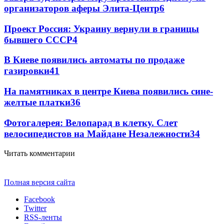
организаторов аферы Элита-Центр
6
Проект Россия: Украину вернули в границы
бывшего СССР
4
В Киеве появились автоматы по продаже
газировки
4
1
На памятниках в центре Киева появились сине-
желтые платки
3
6
Фотогалерея: Велопарад в клетку. Слет
велосипедистов на Майдане Незалежности
3
4
Читать комментарии
Полная версия сайта
Facebook
Twitter
RSS-ленты