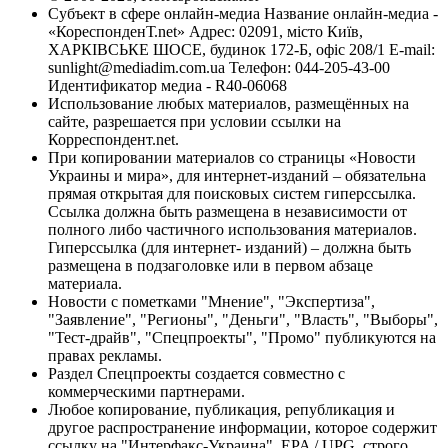
Субъект в сфере онлайн-медиа Название онлайн-медиа -
«КореспонденТ.net» Адрес: 02091, місто Київ,
ХАРКІВСЬКЕ ШОСЕ, будинок 172-Б, офіс 208/1 E-mail:
sunlight@mediadim.com.ua
Телефон: 044-205-43-00
Идентификатор медиа - R40-06068
Использование любых материалов, размещённых на
сайте, разрешается при условии ссылки на
Корреспондент.net.
При копировании материалов со страницы «Новости
Украины и мира», для интернет-изданий – обязательна
прямая открытая для поисковых систем гиперссылка.
Ссылка должна быть размещена в независимости от
полного либо частичного использования материалов.
Гиперссылка (для интернет- изданий) – должна быть
размещена в подзаголовке или в первом абзаце
материала.
Новости с пометками "Мнение", "Экспертиза",
"Заявление", "Регионы", "Деньги", "Власть", "Выборы",
"Тест-драйв", "Спецпроекты", "Промо" публикуются на
правах рекламы.
Раздел Спецпроекты создается совместно с
коммерческими партнерами.
Любое копирование, публикация, републикация и
другое распространение информации, которое содержит
ссылку на "Интерфакс-Украина", EPA / UPG, строго