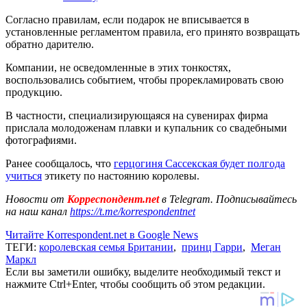
Согласно правилам, если подарок не вписывается в
установленные регламентом правила, его принято возвращать
обратно дарителю.
Компании, не осведомленные в этих тонкостях,
воспользовались событием, чтобы прорекламировать свою
продукцию.
В частности, специализирующаяся на сувенирах фирма
прислала молодоженам плавки и купальник со свадебными
фотографиями.
Ранее сообщалось, что
герцогиня Сассекская будет полгода
учиться
этикету по настоянию королевы.
Новости от
Корреспондент.net
в Telegram. Подписывайтесь
на наш канал
https://t.me/korrespondentnet
Читайте Korrespondent.net в Google News
ТЕГИ:
королевская семья Британии
,
принц Гарри
,
Меган
Маркл
Если вы заметили ошибку, выделите необходимый текст и
нажмите Ctrl+Enter, чтобы сообщить об этом редакции.