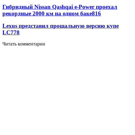
Гибридный Nissan Qashqai e-Power проехал
рекордные 2000 км на одном баке
816
Lexus представил прощальную версию купе
LC
778
Читать комментарии