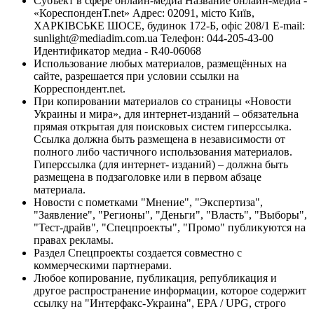
Субъект в сфере онлайн-медиа Название онлайн-медиа -
«КореспонденТ.net» Адрес: 02091, місто Київ,
ХАРКІВСЬКЕ ШОСЕ, будинок 172-Б, офіс 208/1 E-mail:
sunlight@mediadim.com.ua
Телефон: 044-205-43-00
Идентификатор медиа - R40-06068
Использование любых материалов, размещённых на
сайте, разрешается при условии ссылки на
Корреспондент.net.
При копировании материалов со страницы «Новости
Украины и мира», для интернет-изданий – обязательна
прямая открытая для поисковых систем гиперссылка.
Ссылка должна быть размещена в независимости от
полного либо частичного использования материалов.
Гиперссылка (для интернет- изданий) – должна быть
размещена в подзаголовке или в первом абзаце
материала.
Новости с пометками "Мнение", "Экспертиза",
"Заявление", "Регионы", "Деньги", "Власть", "Выборы",
"Тест-драйв", "Спецпроекты", "Промо" публикуются на
правах рекламы.
Раздел Спецпроекты создается совместно с
коммерческими партнерами.
Любое копирование, публикация, републикация и
другое распространение информации, которое содержит
ссылку на "Интерфакс-Украина", EPA / UPG, строго