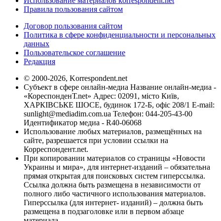
Использование материалов korrespondent.net
Правила пользования сайтом
Договор пользования сайтом
Политика в сфере конфиденциальности и персональных
данных
Пользовательское соглашение
Редакция
© 2000-2026, Korrespondent.net
Субъект в сфере онлайн-медиа Название онлайн-медиа -
«КореспонденТ.net» Адрес: 02091, місто Київ,
ХАРКІВСЬКЕ ШОСЕ, будинок 172-Б, офіс 208/1 E-mail:
sunlight@mediadim.com.ua
Телефон: 044-205-43-00
Идентификатор медиа - R40-06068
Использование любых материалов, размещённых на
сайте, разрешается при условии ссылки на
Корреспондент.net.
При копировании материалов со страницы «Новости
Украины и мира», для интернет-изданий – обязательна
прямая открытая для поисковых систем гиперссылка.
Ссылка должна быть размещена в независимости от
полного либо частичного использования материалов.
Гиперссылка (для интернет- изданий) – должна быть
размещена в подзаголовке или в первом абзаце
материала.