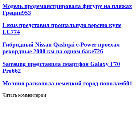
Модель продемонстрировала фигуру на пляжах
Греции
953
Lexus представил прощальную версию купе
LC
774
Гибридный Nissan Qashqai e-Power проехал
рекордные 2000 км на одном баке
726
Samsung представила смартфон Galaxy F70
Pro
662
Молния расколола немецкий город пополам
601
Читать комментарии