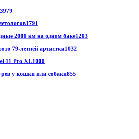
3979
иетологов
1791
дные 2000 км на одном баке
1203
ото 79-летней артистки
1032
l 11 Pro XL
1000
грев у кошки или собаки
855