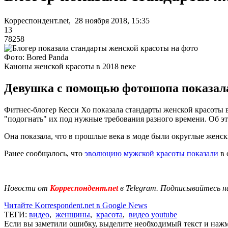
Корреспондент.net, 28 ноября 2018, 15:35
13
78258
Фото: Bored Panda
Каноны женской красоты в 2018 веке
Девушка с помощью фотошопа показала,
Фитнес-блогер Кесси Хо показала стандарты женской красоты 
"подогнать" их под нужные требования разного времени. Об э
Она показала, что в прошлые века в моде были округлые женски
Ранее сообщалось, что
эволюцию мужской красоты показали
в 
Новости от
Корреспондент.net
в Telegram. Подписывайтесь н
Читайте Korrespondent.net в Google News
ТЕГИ:
видео
,
женщины
,
красота
,
видео youtube
Если вы заметили ошибку, выделите необходимый текст и нажми