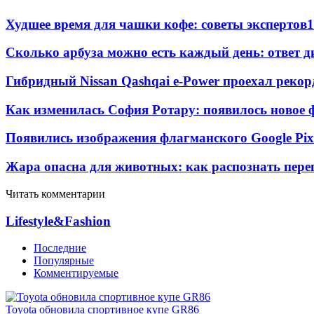
Худшее время для чашки кофе: советы экспертов
1
Сколько арбуза можно есть каждый день: ответ д
Гибридный Nissan Qashqai e-Power проехал рекор
Как изменилась София Ротару: появилось новое ф
Появились изображения флагманского Google Pixe
Жара опасна для животных: как распознать пере
Читать комментарии
Lifestyle&Fashion
Последние
Популярные
Комментируемые
Toyota обновила спортивное купе GR86