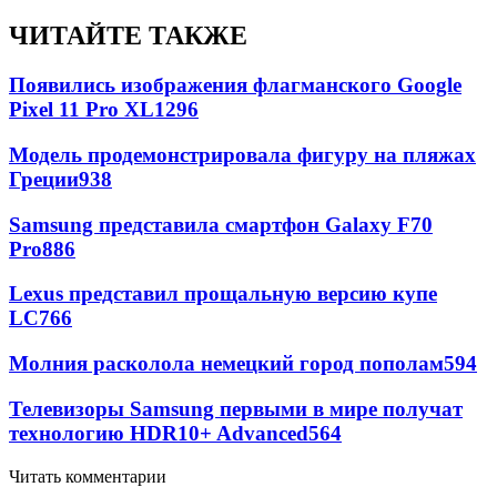
ЧИТАЙТЕ ТАКЖЕ
Появились изображения флагманского Google
Pixel 11 Pro XL
1296
Модель продемонстрировала фигуру на пляжах
Греции
938
Samsung представила смартфон Galaxy F70
Pro
886
Lexus представил прощальную версию купе
LC
766
Молния расколола немецкий город пополам
594
Телевизоры Samsung первыми в мире получат
технологию HDR10+ Advanced
564
Читать комментарии