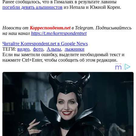
Ранее сообщалось, что в Гималаях в результате лавины
погибли девять альпинистов
из Непала и Южной Кореи.
Новости от
Корреспондент.net
в Telegram. Подписывайтесь
на наш канал
https://t.me/korrespondentnet
Читайте Korrespondent.net в Google News
ТЕГИ:
видео
,
фото
,
Альпы
,
лыжники
Если вы заметили ошибку, выделите необходимый текст и
нажмите Ctrl+Enter, чтобы сообщить об этом редакции.