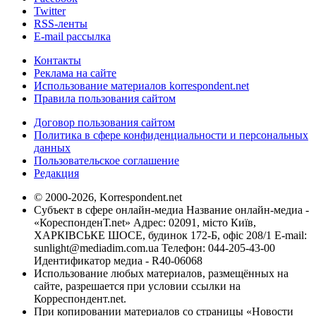
Twitter
RSS-ленты
E-mail рассылка
Контакты
Реклама на сайте
Использование материалов korrespondent.net
Правила пользования сайтом
Договор пользования сайтом
Политика в сфере конфиденциальности и персональных
данных
Пользовательское соглашение
Редакция
© 2000-2026, Korrespondent.net
Субъект в сфере онлайн-медиа Название онлайн-медиа -
«КореспонденТ.net» Адрес: 02091, місто Київ,
ХАРКІВСЬКЕ ШОСЕ, будинок 172-Б, офіс 208/1 E-mail:
sunlight@mediadim.com.ua
Телефон: 044-205-43-00
Идентификатор медиа - R40-06068
Использование любых материалов, размещённых на
сайте, разрешается при условии ссылки на
Корреспондент.net.
При копировании материалов со страницы «Новости