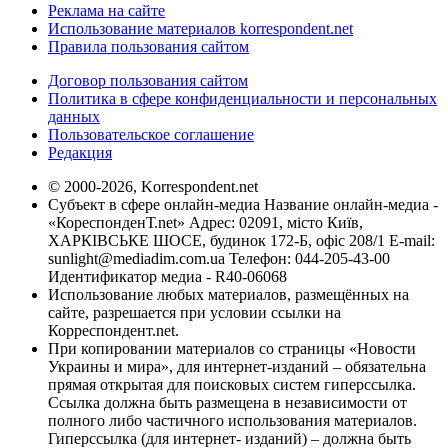
Реклама на сайте
Использование материалов korrespondent.net
Правила пользования сайтом
Договор пользования сайтом
Политика в сфере конфиденциальности и персональных
данных
Пользовательское соглашение
Редакция
© 2000-2026, Korrespondent.net
Субъект в сфере онлайн-медиа Название онлайн-медиа -
«КореспонденТ.net» Адрес: 02091, місто Київ,
ХАРКІВСЬКЕ ШОСЕ, будинок 172-Б, офіс 208/1 E-mail:
sunlight@mediadim.com.ua
Телефон: 044-205-43-00
Идентификатор медиа - R40-06068
Использование любых материалов, размещённых на
сайте, разрешается при условии ссылки на
Корреспондент.net.
При копировании материалов со страницы «Новости
Украины и мира», для интернет-изданий – обязательна
прямая открытая для поисковых систем гиперссылка.
Ссылка должна быть размещена в независимости от
полного либо частичного использования материалов.
Гиперссылка (для интернет- изданий) – должна быть