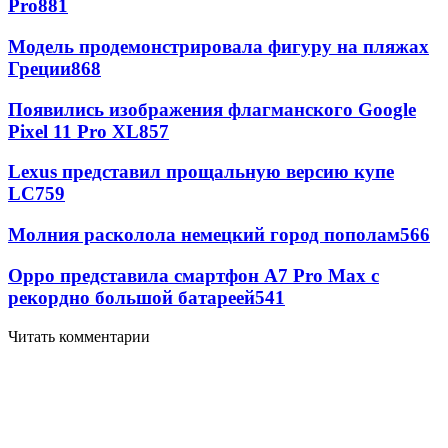
Pro
881
Модель продемонстрировала фигуру на пляжах
Греции
868
Появились изображения флагманского Google
Pixel 11 Pro XL
857
Lexus представил прощальную версию купе
LC
759
Молния расколола немецкий город пополам
566
Oppo представила смартфон A7 Pro Max с
рекордно большой батареей
541
Читать комментарии