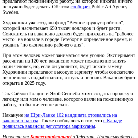
предлагают пожизненную работу, на которой никогда ничего
не нужно будет делать. Об этом
сообщает
Public Art Agency
Sweden.
Художники уже создали фонд "Вечное трудоустройство",
который насчитывает 650 тысяч долларов и будет расти.
Соискатель на вакансию должен будет приходить на "рабочее
место" на вокзале в городе Гетеборг в определенное время, и
уходить "по окончанию рабочего дня".
При этом человек может заниматься чем угодно. Эксперимент
рассчитан на 120 лет, вакансию может пожизненно занять
один человек, но, если он уволится, будут искать замену.
Художники предлагают высокую зарплату, чтобы соискателю
не пришлось подрабатывать, отпуск и пенсию. Вакансия будет
открыта в 2025 году.
Так Саймон Голдин и Якоб Сеннеби хотят создать городскую
легенду или мем о человеке, которого взяли на пожизненную
работу, чтобы ничего не делать.
Накануне
на Шри-Ланке 102 кандидата отозвались на
вакансию палача
. Также сообщалось о том, что
в Канаде
появилась вакансия дегустатора марихуаны
.
Новости от
Корреспондент.net
в Telegram. Подписывайтесь