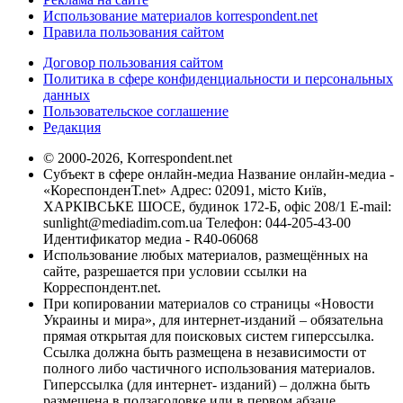
Использование материалов korrespondent.net
Правила пользования сайтом
Договор пользования сайтом
Политика в сфере конфиденциальности и персональных
данных
Пользовательское соглашение
Редакция
© 2000-2026, Korrespondent.net
Субъект в сфере онлайн-медиа Название онлайн-медиа -
«КореспонденТ.net» Адрес: 02091, місто Київ,
ХАРКІВСЬКЕ ШОСЕ, будинок 172-Б, офіс 208/1 E-mail:
sunlight@mediadim.com.ua
Телефон: 044-205-43-00
Идентификатор медиа - R40-06068
Использование любых материалов, размещённых на
сайте, разрешается при условии ссылки на
Корреспондент.net.
При копировании материалов со страницы «Новости
Украины и мира», для интернет-изданий – обязательна
прямая открытая для поисковых систем гиперссылка.
Ссылка должна быть размещена в независимости от
полного либо частичного использования материалов.
Гиперссылка (для интернет- изданий) – должна быть
размещена в подзаголовке или в первом абзаце