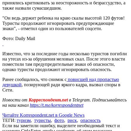
принялись критиковать за неосторожность и безрассудство, а
также назвали сумасшедшим.
"Он ведь держит ребенка на краю скалы высотой 120 футов!
Туристы продолжают игнорировать предупреждающие
знаки", - отметил один из пользователей соцсети.
Фото: Daily Mail
Известно, что за последние годы несколько туристов погибли
на утесах из-за обрушения меловых скал. После этого власти
поместили там предупредительные знаки об опасности,
однако туристы продолжают игнорировать опасность.
Ранее сообщалось, что снимок с
повисшей над пропастью
девушкой
, позирующей ради яркого кадра, вызвал споры в
Сети.
Новости от
Корреспондент.net
в Telegram. Подписывайтесь
на наш канал
https://t.me/korrespondentnet
Читайте Korrespondent.net в Google News
ТЕГИ:
туризм
,
туристы
,
фото
,
риск
,
опасность
Если вы заметили ошибку, выделите необходимый текст и
нажмите Ctrl+Enter, чтобы сообщить об этом редакции.