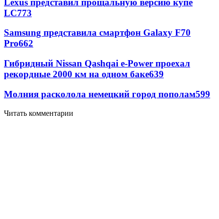
Lexus представил прощальную версию купе
LC
773
Samsung представила смартфон Galaxy F70
Pro
662
Гибридный Nissan Qashqai e-Power проехал
рекордные 2000 км на одном баке
639
Молния расколола немецкий город пополам
599
Читать комментарии