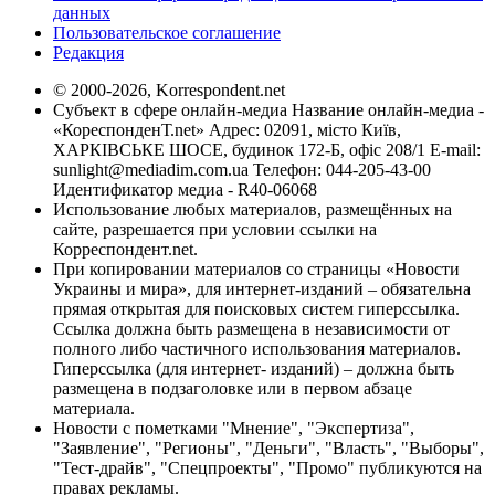
данных
Пользовательское соглашение
Редакция
© 2000-2026, Korrespondent.net
Субъект в сфере онлайн-медиа Название онлайн-медиа -
«КореспонденТ.net» Адрес: 02091, місто Київ,
ХАРКІВСЬКЕ ШОСЕ, будинок 172-Б, офіс 208/1 E-mail:
sunlight@mediadim.com.ua
Телефон: 044-205-43-00
Идентификатор медиа - R40-06068
Использование любых материалов, размещённых на
сайте, разрешается при условии ссылки на
Корреспондент.net.
При копировании материалов со страницы «Новости
Украины и мира», для интернет-изданий – обязательна
прямая открытая для поисковых систем гиперссылка.
Ссылка должна быть размещена в независимости от
полного либо частичного использования материалов.
Гиперссылка (для интернет- изданий) – должна быть
размещена в подзаголовке или в первом абзаце
материала.
Новости с пометками "Мнение", "Экспертиза",
"Заявление", "Регионы", "Деньги", "Власть", "Выборы",
"Тест-драйв", "Спецпроекты", "Промо" публикуются на
правах рекламы.