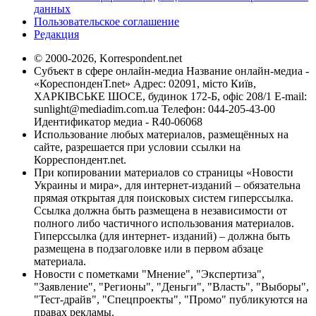
данных
Пользовательское соглашение
Редакция
© 2000-2026, Korrespondent.net
Субъект в сфере онлайн-медиа Название онлайн-медиа -
«КореспонденТ.net» Адрес: 02091, місто Київ,
ХАРКІВСЬКЕ ШОСЕ, будинок 172-Б, офіс 208/1 E-mail:
sunlight@mediadim.com.ua
Телефон: 044-205-43-00
Идентификатор медиа - R40-06068
Использование любых материалов, размещённых на
сайте, разрешается при условии ссылки на
Корреспондент.net.
При копировании материалов со страницы «Новости
Украины и мира», для интернет-изданий – обязательна
прямая открытая для поисковых систем гиперссылка.
Ссылка должна быть размещена в независимости от
полного либо частичного использования материалов.
Гиперссылка (для интернет- изданий) – должна быть
размещена в подзаголовке или в первом абзаце
материала.
Новости с пометками "Мнение", "Экспертиза",
"Заявление", "Регионы", "Деньги", "Власть", "Выборы",
"Тест-драйв", "Спецпроекты", "Промо" публикуются на
правах рекламы.