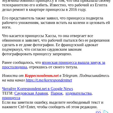
Мужчина обвинил принцессу в том, что она приказала своему
телохранителю его избить. Известно, что рабочий из Египта
делал ремонт в квартире принцессы в 2016 году.
Его представитель также заявил, что принцесса подвергла
рабочего унижениям, заставив встать на колени и целовать ей
ноги.
Что касается принцессы Хассы, то она отвергает все
обвинения и заявляет, что рабочий пытался без ее разрешения
сделать в ее доме фотографии. Ее французский адвокат
подчеркнул, что согласно саудовским законам
фотографировать принцессу запрещено.
Ранее сообщалось, что
японская принцесса вышла замуж за
простолюдина
, отрекшись от своего титула.
Новости от
Корреспондент.net
в Telegram. Подписывайтесь
на наш канал
https://t.me/korrespondentnet
Читайте Korrespondent.net в Google News
ТЕГИ:
Саудовская Аравия
,
Париж
,
издевательства
,
принцесса
Если вы заметили ошибку, выделите необходимый текст и
нажмите Ctrl+Enter, чтобы сообщить об этом редакции.