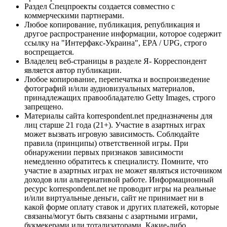
Раздел Спецпроекты создается совместно с
коммерческими партнерами.
Любое копирование, публикация, републикация и
другое распространение информации, которое содержит
ссылку на "Интерфакс-Украина", EPA / UPG, строго
воспрещается.
Владелец веб-страницы в разделе Я- Корреспондент
является автор публикации.
Любое копирование, перепечатка и воспроизведение
фотографий и/или аудиовизуальных материалов,
принадлежащих правообладателю Getty Images, строго
запрещено.
Материалы сайта korrespondent.net предназначены для
лиц старше 21 года (21+). Участие в азартных играх
может вызвать игровую зависимость. Соблюдайте
правила (принципы) ответственной игры. При
обнаружении первых признаков зависимости
немедленно обратитесь к специалисту. Помните, что
участие в азартных играх не может являться источником
доходов или альтернативой работе. Информационный
ресурс korrespondent.net не проводит игры на реальные
и/или виртуальные деньги, сайт не принимает ни в
какой форме оплату ставок и других платежей, которые
связаны/могут быть связаны с азартными играми,
букмекерами или тотализаторами. Какие-либо