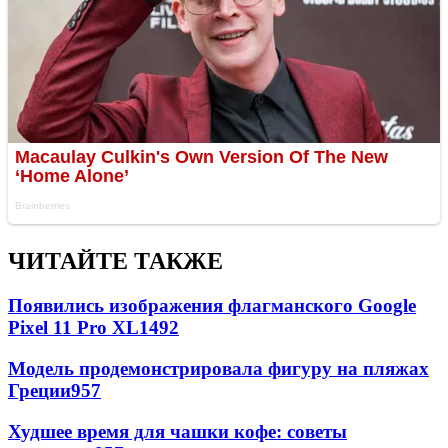
ЧИТАЙТЕ ТАКЖЕ
Появились изображения флагманского Google
Pixel 11 Pro XL
1492
Модель продемонстрировала фигуру на пляжах
Греции
957
Худшее время для чашки кофе: советы