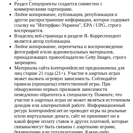
Раздел Спецпроекты создается совместно с
коммерческими партнерами.
Любое копирование, публикация, републикация и
другое распространение информации, которое содержит
ссылку на "Интерфакс-Украина", EPA / UPG, строго
воспрещается.
Владелец веб-страницы в разделе Я- Корреспондент
является автор публикации.
Любое копирование, перепечатка и воспроизведение
фотографий и/или аудиовизуальных материалов,
принадлежащих правообладателю Getty Images, строго
запрещено.
Материалы сайта korrespondent.net предназначены для
лиц старше 21 года (21+). Участие в азартных играх
может вызвать игровую зависимость. Соблюдайте
правила (принципы) ответственной игры. При
обнаружении первых признаков зависимости
немедленно обратитесь к специалисту. Помните, что
участие в азартных играх не может являться источником
доходов или альтернативой работе. Информационный
ресурс korrespondent.net не проводит игры на реальные
и/или виртуальные деньги, сайт не принимает ни в
какой форме оплату ставок и других платежей, которые
связаны/могут быть связаны с азартными играми,
букмекерами или тотализаторами. Какие-либо