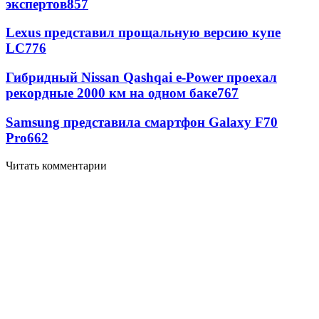
экспертов
857
Lexus представил прощальную версию купе
LC
776
Гибридный Nissan Qashqai e-Power проехал
рекордные 2000 км на одном баке
767
Samsung представила смартфон Galaxy F70
Pro
662
Читать комментарии