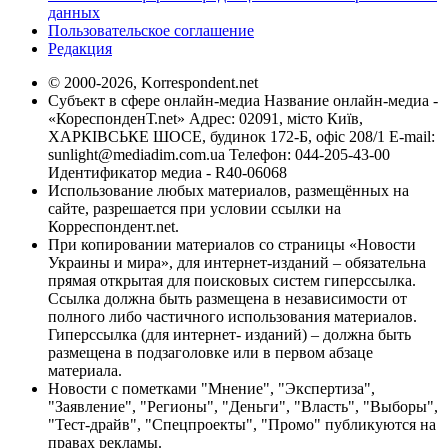
данных
Пользовательское соглашение
Редакция
© 2000-2026, Korrespondent.net
Субъект в сфере онлайн-медиа Название онлайн-медиа -
«КореспонденТ.net» Адрес: 02091, місто Київ,
ХАРКІВСЬКЕ ШОСЕ, будинок 172-Б, офіс 208/1 E-mail:
sunlight@mediadim.com.ua
Телефон: 044-205-43-00
Идентификатор медиа - R40-06068
Использование любых материалов, размещённых на
сайте, разрешается при условии ссылки на
Корреспондент.net.
При копировании материалов со страницы «Новости
Украины и мира», для интернет-изданий – обязательна
прямая открытая для поисковых систем гиперссылка.
Ссылка должна быть размещена в независимости от
полного либо частичного использования материалов.
Гиперссылка (для интернет- изданий) – должна быть
размещена в подзаголовке или в первом абзаце
материала.
Новости с пометками "Мнение", "Экспертиза",
"Заявление", "Регионы", "Деньги", "Власть", "Выборы",
"Тест-драйв", "Спецпроекты", "Промо" публикуются на
правах рекламы.