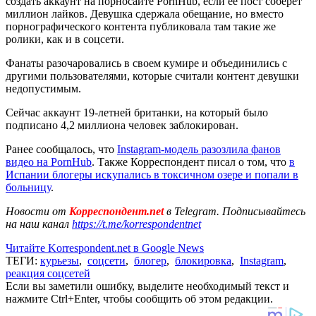
создать аккаунт на порносайте PornHub, если ее пост соберет
миллион лайков. Девушка сдержала обещание, но вместо
порнографического контента публиковала там такие же
ролики, как и в соцсети.
Фанаты разочаровались в своем кумире и объединились с
другими пользователями, которые считали контент девушки
недопустимым.
Сейчас аккаунт 19-летней британки, на который было
подписано 4,2 миллиона человек заблокирован.
Ранее сообщалось, что
Instagram-модель разозлила фанов
видео на PornHub
. Также Корреспондент писал о том, что
в
Испании блогеры искупались в токсичном озере и попали в
больницу
.
Новости от
Корреспондент.net
в Telegram. Подписывайтесь
на наш канал
https://t.me/korrespondentnet
Читайте Korrespondent.net в Google News
ТЕГИ:
курьезы
,
соцсети
,
блогер
,
блокировка
,
Instagram
,
реакция соцсетей
Если вы заметили ошибку, выделите необходимый текст и
нажмите Ctrl+Enter, чтобы сообщить об этом редакции.