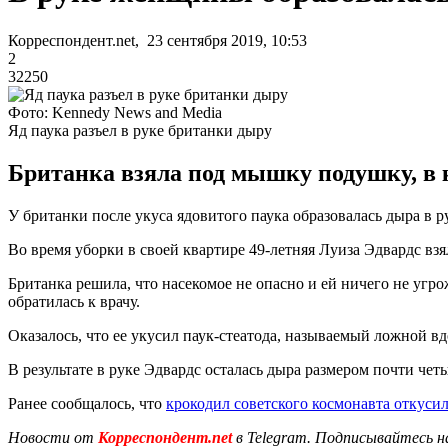
Корреспондент.net, 23 сентября 2019, 10:53
2
32250
Фото: Kennedy News and Media
Яд паука разъел в руке британки дыру
Британка взяла под мышку подушку, в 
У британки после укуса ядовитого паука образовалась дыра в р
Во время уборки в своей квартире 49-летняя Луиза Эдвардс вз
Британка решила, что насекомое не опасно и ей ничего не угро
обратилась к врачу.
Оказалось, что ее укусил паук-стеатода, называемый ложной в
В результате в руке Эдвардс осталась дыра размером почти чет
Ранее сообщалось, что
крокодил советского космонавта откусил
Новости от
Корреспондент.net
в Telegram. Подписывайтесь н