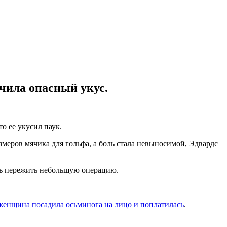
чила опасный укус.
о ее укусил паук.
азмеров мячика для гольфа, а боль стала невыносимой, Эдвардс
ось пережить небольшую операцию.
женщина посадила осьминога на лицо и поплатилась
.