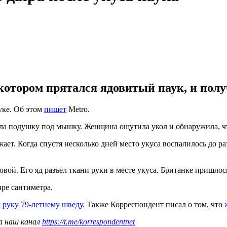
котором прятался ядовитый паук, и полу
уке. Об этом
пишет
Metro.
яла подушку под мышку. Женщина ощутила укол и обнаружила, чт
жает. Когда спустя несколько дней место укуса воспалилось до р
довой. Его яд разъел ткани руки в месте укуса. Британке пришл
ыре сантиметра.
 руку 79-летнему шведу
. Также Корреспондент писал о том, что
а наш канал
https://t.me/korrespondentnet