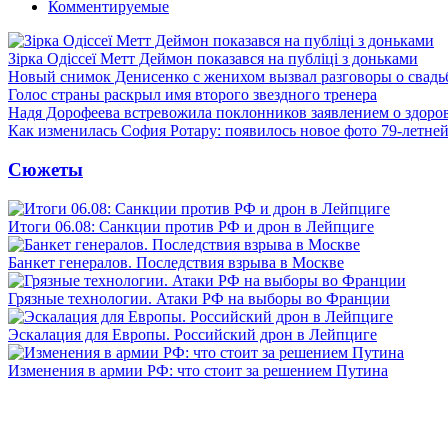
Комментируемые
Зірка Одіссеї Метт Деймон показався на публіці з доньками
Новый снимок Денисенко с женихом вызвал разговоры о свадь
Голос страны раскрыл имя второго звездного тренера
Надя Дорофеева встревожила поклонников заявлением о здоро
Как изменилась София Ротару: появилось новое фото 79-летней
Сюжеты
Итоги 06.08: Санкции против РФ и дрон в Лейпциге
Банкет генералов. Последствия взрыва в Москве
Грязные технологии. Атаки РФ на выборы во Франции
Эскалация для Европы. Российский дрон в Лейпциге
Изменения в армии РФ: что стоит за решением Путина