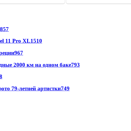
857
l 11 Pro XL
1510
реции
967
дные 2000 км на одном баке
793
8
ото 79-летней артистки
749