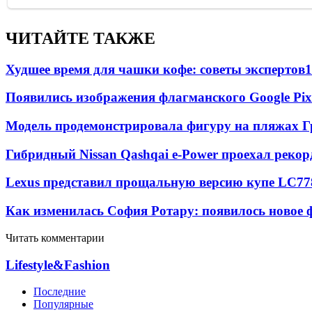
ЧИТАЙТЕ ТАКЖЕ
Худшее время для чашки кофе: советы экспертов
1
Появились изображения флагманского Google Pixe
Модель продемонстрировала фигуру на пляжах Г
Гибридный Nissan Qashqai e-Power проехал рекор
Lexus представил прощальную версию купе LC
77
Как изменилась София Ротару: появилось новое ф
Читать комментарии
Lifestyle&Fashion
Последние
Популярные