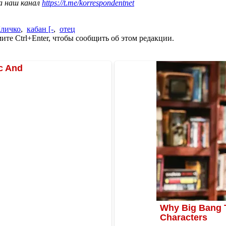
а наш канал
https://t.me/korrespondentnet
личко
,
кабан [-
,
отец
те Ctrl+Enter, чтобы сообщить об этом редакции.