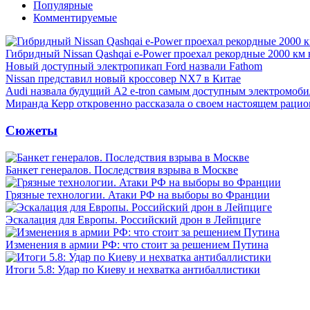
Популярные
Комментируемые
Гибридный Nissan Qashqai e-Power проехал рекордные 2000 км 
Новый доступный электропикап Ford назвали Fathom
Nissan представил новый кроссовер NX7 в Китае
Audi назвала будущий A2 e-tron самым доступным электромоби
Миранда Керр откровенно рассказала о своем настоящем рацио
Сюжеты
Банкет генералов. Последствия взрыва в Москве
Грязные технологии. Атаки РФ на выборы во Франции
Эскалация для Европы. Российский дрон в Лейпциге
Изменения в армии РФ: что стоит за решением Путина
Итоги 5.8: Удар по Киеву и нехватка антибаллистики