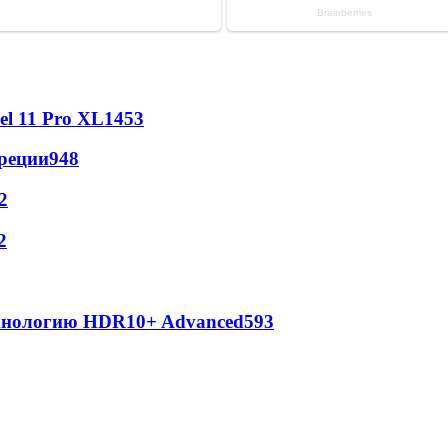
l 11 Pro XL
1453
реции
948
2
2
ехнологию HDR10+ Advanced
593