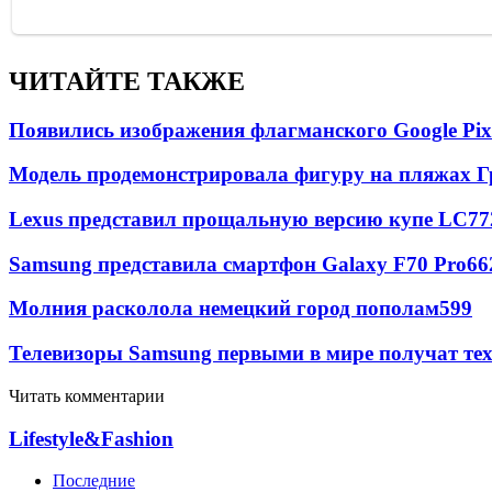
ЧИТАЙТЕ ТАКЖЕ
Появились изображения флагманского Google Pixe
Модель продемонстрировала фигуру на пляжах Г
Lexus представил прощальную версию купе LC
77
Samsung представила смартфон Galaxy F70 Pro
66
Молния расколола немецкий город пополам
599
Телевизоры Samsung первыми в мире получат т
Читать комментарии
Lifestyle&Fashion
Последние